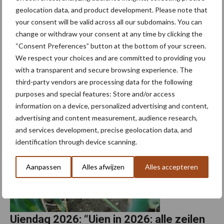
meer”
geolocation data, and product development. Please note that
your consent will be valid across all our subdomains. You can
Akkerbouwbedrijf VOF Nieuw Campen stapte in 2022 over van
change or withdraw your consent at any time by clicking the
“Consent Preferences” button at the bottom of your screen.
reguliere zaaiuien naar de teelt van vroege rassen en
We respect your choices and are committed to providing you
winterplant- en winterzaaiuien. Reden is dat de teelt van
with a transparent and secure browsing experience. The
zomerzaaiuien uitdagender is geworden door de droge ...
third-party vendors are processing data for the following
Lees meer
purposes and special features: Store and/or access
information on a device, personalized advertising and content,
13 april 2026
advertising and content measurement, audience research,
and services development, precise geolocation data, and
identification through device scanning.
Aanpassen
Alles afwijzen
Alles accepteren
Uiendag 2026: “Uien in 2026: alle zeilen