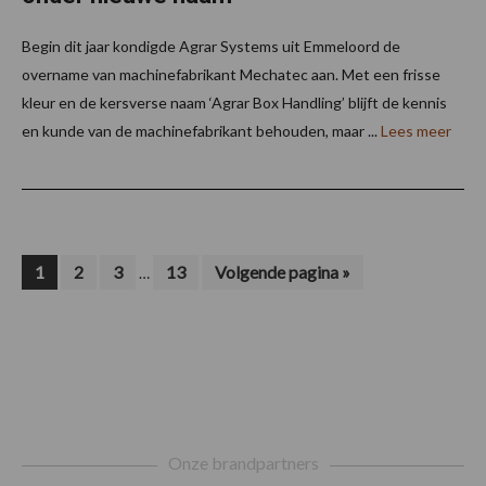
Begin dit jaar kondigde Agrar Systems uit Emmeloord de
overname van machinefabrikant Mechatec aan. Met een frisse
kleur en de kersverse naam ‘Agrar Box Handling’ blijft de kennis
en kunde van de machinefabrikant behouden, maar ...
Lees meer
Interim
Pagina
Pagina
Pagina
Pagina
Ga
1
2
3
13
Volgende pagina »
…
naar
pagina's
zijn
weggelaten
Footer
Onze brandpartners