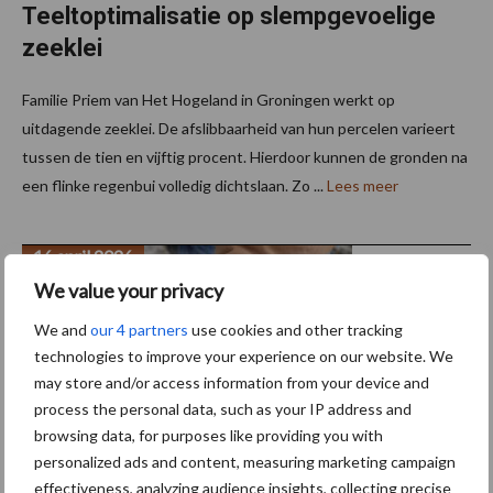
Teeltoptimalisatie op slempgevoelige
zeeklei
Familie Priem van Het Hogeland in Groningen werkt op
uitdagende zeeklei. De afslibbaarheid van hun percelen varieert
tussen de tien en vijftig procent. Hierdoor kunnen de gronden na
een flinke regenbui volledig dichtslaan. Zo ...
Lees meer
16 april 2026
We value your privacy
We and
our 4 partners
use cookies and other tracking
technologies to improve your experience on our website. We
may store and/or access information from your device and
process the personal data, such as your IP address and
browsing data, for purposes like providing you with
personalized ads and content, measuring marketing campaign
“Zomerzaaiuien telen ging écht niet
effectiveness, analyzing audience insights, collecting precise