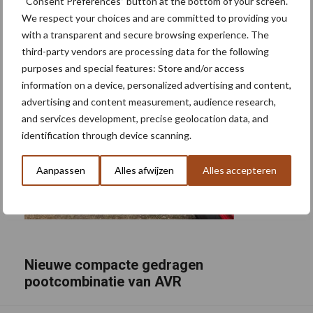
“Consent Preferences” button at the bottom of your screen.
We respect your choices and are committed to providing you
with a transparent and secure browsing experience. The
third-party vendors are processing data for the following
purposes and special features: Store and/or access
information on a device, personalized advertising and content,
advertising and content measurement, audience research,
and services development, precise geolocation data, and
identification through device scanning.
Aanpassen
Alles afwijzen
Alles accepteren
Nieuwe compacte gedragen
pootcombinatie van AVR