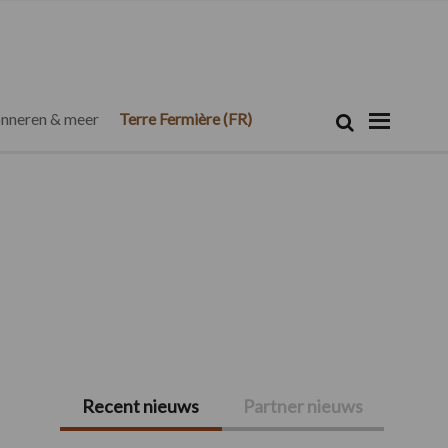
Zoeken...
Zoek
nneren & meer
Terre Fermière (FR)
Recent nieuws
Partner nieuws
Primaire