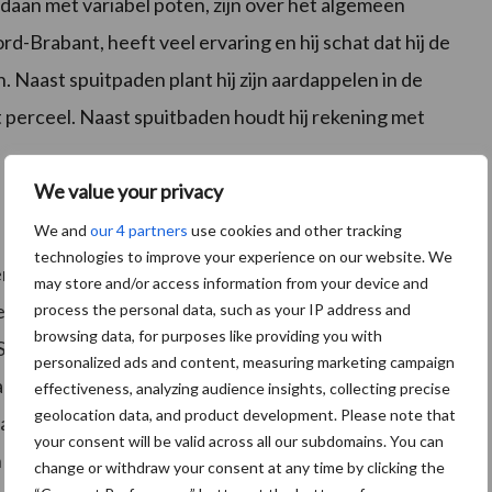
daan met variabel poten, zijn over het algemeen
rd-Brabant, heeft veel ervaring en hij schat dat hij de
Naast spuitpaden plant hij zijn aardappelen in de
t perceel. Naast spuitbaden houdt hij rekening met
We value your privacy
We and
our 4 partners
use cookies and other tracking
technologies to improve your experience on our website. We
n, al lopen ze wel tegen technische beperkingen aan.
may store and/or access information from your device and
 dat zijn pas drie jaar oude pootmachine niet geschikt
process the personal data, such as your IP address and
browsing data, for purposes like providing you with
t Sevenum loopt tegen technische beperkingen aan. De
personalized ads and content, measuring marketing campaign
t van zijn perceel niet lezen. Raedts denkt dat een
effectiveness, analyzing audience insights, collecting precise
geolocation data, and product development. Please note that
bare informatie over het maken van een bodemscan,
your consent will be valid across all our subdomains. You can
 en welke pootafstand het beste werkt.
change or withdraw your consent at any time by clicking the