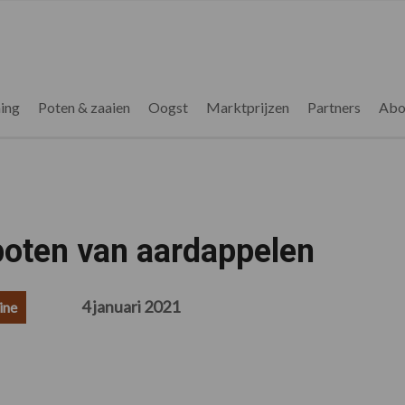
ing
Poten & zaaien
Oogst
Marktprijzen
Partners
Abo
poten van aardappelen
4 januari 2021
ine