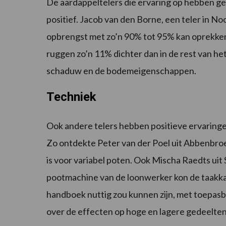
De aardappeltelers die ervaring op hebben ge
positief. Jacob van den Borne, een teler in Noo
opbrengst met zo’n 90% tot 95% kan oprekken. 
ruggen zo’n 11% dichter dan in de rest van he
schaduw en de bodemeigenschappen.
Techniek
Ook andere telers hebben positieve ervaringe
Zo ontdekte Peter van der Poel uit Abbenbroek
is voor variabel poten. Ook Mischa Raedts ui
pootmachine van de loonwerker kon de taakkaar
handboek nuttig zou kunnen zijn, met toepas
over de effecten op hoge en lagere gedeelten