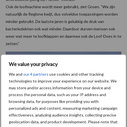
Ook de loofmachine wordt meer gebruikt, ziet Groen. “We zijn
natuurlijk de Reglone kwijt, dus volveldse toepassingen worden
minder gebruikt. De laatste jaren is gelukkig de druk van
bacterieziekten ook wat minder. Daardoor durven mensen ook
weer wat meer te loofklappen en daarmee ook de Loof-Does in te
zetten.”
We value your privacy
We and
our 4 partners
use cookies and other tracking
technologies to improve your experience on our website. We
may store and/or access information from your device and
process the personal data, such as your IP address and
browsing data, for purposes like providing you with
personalized ads and content, measuring marketing campaign
effectiveness, analyzing audience insights, collecting precise
geolocation data, and product development. Please note that