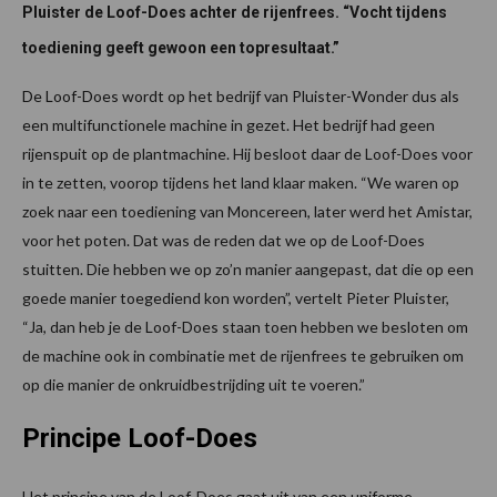
Pluister de Loof-Does achter de rijenfrees. “Vocht tijdens
toediening geeft gewoon een topresultaat.”
De Loof-Does wordt op het bedrijf van Pluister-Wonder dus als
een multifunctionele machine in gezet. Het bedrijf had geen
rijenspuit op de plantmachine. Hij besloot daar de Loof-Does voor
in te zetten, voorop tijdens het land klaar maken. “We waren op
zoek naar een toediening van Moncereen, later werd het Amistar,
voor het poten. Dat was de reden dat we op de Loof-Does
stuitten. Die hebben we op zo’n manier aangepast, dat die op een
goede manier toegediend kon worden”, vertelt Pieter Pluister,
“Ja, dan heb je de Loof-Does staan toen hebben we besloten om
de machine ook in combinatie met de rijenfrees te gebruiken om
op die manier de onkruidbestrijding uit te voeren.”
Principe Loof-Does
Het principe van de Loof-Does gaat uit van een uniforme