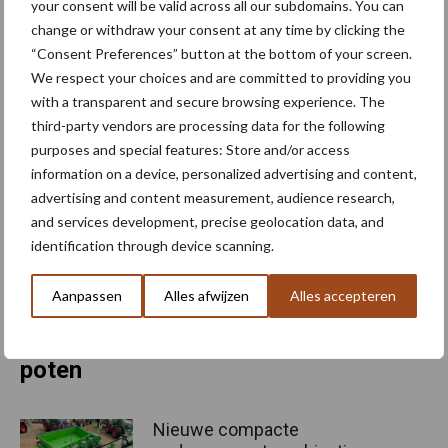
your consent will be valid across all our subdomains. You can
Loofdoding elders
change or withdraw your consent at any time by clicking the
Meer informatie
“Consent Preferences” button at the bottom of your screen.
We respect your choices and are committed to providing you
Agricult BV
with a transparent and secure browsing experience. The
T: (+31)499-490714
third-party vendors are processing data for the following
E:
adriaan.vd.ven@agricult.nl
purposes and special features: Store and/or access
W:
www.agricult.nl
information on a device, personalized advertising and content,
advertising and content measurement, audience research,
Dit betreft een artikel uit onze Akkerbouwkrant. De
and services development, precise geolocation data, and
Akkerbouwkrant gratis thuis op de mat?
identification through device scanning.
Tekst: Martin de Vries
Aanpassen
Alles afwijzen
Alles accepteren
Foto’s: Agricult
Meer artikelen over aardappelen
poten
Nieuwe compacte