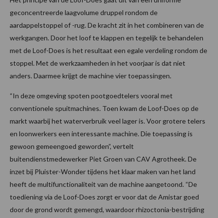
geconcentreerde laagvolume druppel rondom de
aardappelstoppel of -rug. De kracht zit in het combineren van de
werkgangen. Door het loof te klappen en tegelijk te behandelen
met de Loof-Does is het resultaat een egale verdeling rondom de
stoppel. Met de werkzaamheden in het voorjaar is dat niet
anders. Daarmee krijgt de machine vier toepassingen.
“In deze omgeving spoten pootgoedtelers vooral met
conventionele spuitmachines. Toen kwam de Loof-Does op de
markt waarbij het waterverbruik veel lager is. Voor grotere telers
en loonwerkers een interessante machine. Die toepassing is
gewoon gemeengoed geworden”, vertelt
buitendienstmedewerker Piet Groen van CAV Agrotheek. De
inzet bij Pluister-Wonder tijdens het klaar maken van het land
heeft de multifunctionaliteit van de machine aangetoond. “De
toediening via de Loof-Does zorgt er voor dat de Amistar goed
door de grond wordt gemengd, waardoor rhizoctonia-bestrijding