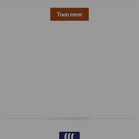
Toon meer
Footer
Onze brandpartners