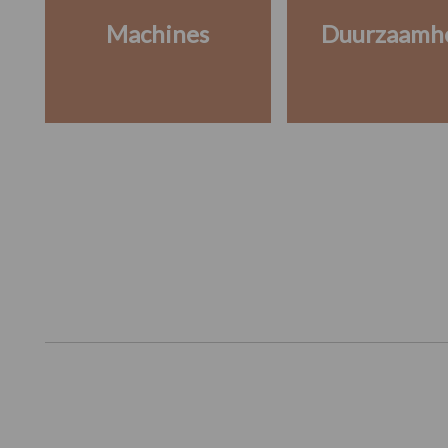
Machines
Duurzaamh
Footer