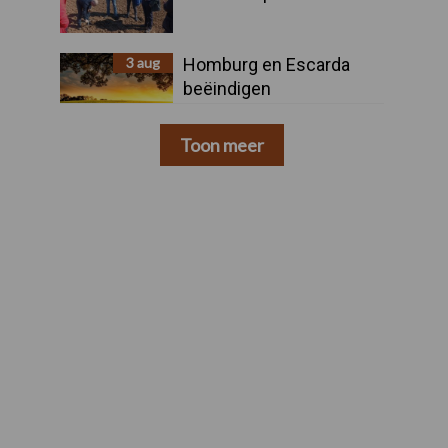
3 aug
Homburg en Escarda
beëindigen
samenwerking
Toon meer