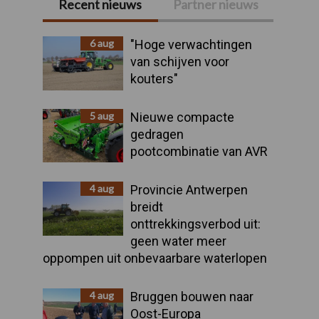
Recent nieuws
Partner nieuws
Primaire
Sidebar
6 aug
"Hoge verwachtingen
van schijven voor
kouters"
5 aug
Nieuwe compacte
gedragen
pootcombinatie van AVR
4 aug
Provincie Antwerpen
breidt
onttrekkingsverbod uit:
geen water meer
oppompen uit onbevaarbare waterlopen
4 aug
Bruggen bouwen naar
Oost-Europa