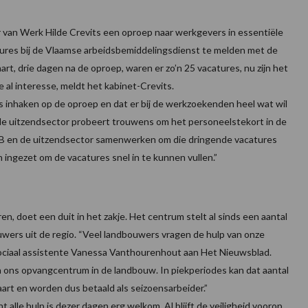
van Werk Hilde Crevits een oproep naar werkgevers in essentiële
tures bij de Vlaamse arbeidsbemiddelingsdienst te melden met de
rt, drie dagen na de oproep, waren er zo’n 25 vacatures, nu zijn het
al interesse, meldt het kabinet-Crevits.
s inhaken op de oproep en dat er bij de werkzoekenden heel wat wil
 de uitzendsector probeert trouwens om het personeelstekort in de
DAB en de uitzendsector samenwerken om die dringende vacatures
 ingezet om de vacatures snel in te kunnen vullen.”
, doet een duit in het zakje. Het centrum stelt al sinds een aantal
ouwers uit de regio. “Veel landbouwers vragen de hulp van onze
sociaal assistente Vanessa Vanthourenhout aan Het Nieuwsblad.
 ons opvangcentrum in de landbouw. In piekperiodes kan dat aantal
rt en worden dus betaald als seizoensarbeider.”
alle hulp is dezer dagen erg welkom. Al blijft de veiligheid voorop