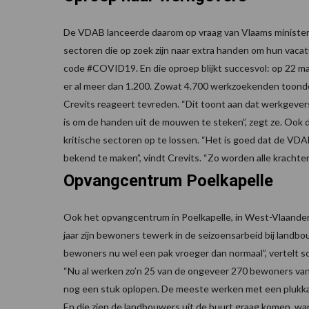
De VDAB lanceerde daarom op vraag van Vlaams minister 
sectoren die op zoek zijn naar extra handen om hun vaca
code #COVID19. En die oproep blijkt succesvol: op 22 maa
er al meer dan 1.200. Zowat 4.700 werkzoekenden toonde 
Crevits reageert tevreden. “Dit toont aan dat werkgever
is om de handen uit de mouwen te steken”, zegt ze. Ook
kritische sectoren op te lossen. “Het is goed dat de V
bekend te maken”, vindt Crevits. “Zo worden alle krachten
Opvangcentrum Poelkapelle
Ook het opvangcentrum in Poelkapelle, in West-Vlaanderen
jaar zijn bewoners tewerk in de seizoensarbeid bij landb
bewoners nu wel een pak vroeger dan normaal”, vertelt 
“Nu al werken zo’n 25 van de ongeveer 270 bewoners van
nog een stuk oplopen. De meeste werken met een plukkaa
En die zien de landbouwers uit de buurt graag komen, want 