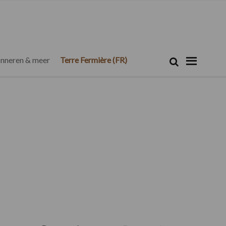
Zoeken...
Zoek
nneren & meer
Terre Fermière (FR)