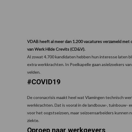
VDAB heeft al meer dan 1.200 vacatures verzameld met 
van Werk Hilde Crevits (CD&V).
Al zowat 4.700 kandidaten hebben hun interesse laten bli
extra werkkrachten. In Poelkapelle gaan asielzoekers v
velden.
#COVID19
De coronacrisis maakt heel wat Vlamingen technisch werkl
werkkrachten. Dat is vooral in de landbouw-, tuinbouw- e
voor het oogstseizoen, maar seizoensarbeiders kunnen nie
ziekte.
Oproep naar werkgevers