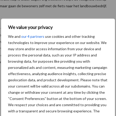
aar gaan de bewoners zelf met de fiets naar het landbouwbedrijf.
We value your privacy
-jarige Palestijn helpt mee op een akkerbouwbedrijf waar hij prei
nge dagen? Geen probleem hoor, ik wil werken. Als niemand
We and
our 4 partners
use cookies and other tracking
 om te gaan werken, want we houden voldoende afstand.”
technologies to improve your experience on our website. We
 voor de bewoners. “Ze verdienen geld, waarmee ook hun familie
may store and/or access information from your device and
process the personal data, such as your IP address and
 die nu niet naar school kunnen. Daarnaast willen de vluchtelingen
browsing data, for purposes like providing you with
ankbaarheid tonen aan onze samenleving die hen opvangt.”
personalized ads and content, measuring marketing campaign
effectiveness, analyzing audience insights, collecting precise
geolocation data, and product development. Please note that
your consent will be valid across all our subdomains. You can
change or withdraw your consent at any time by clicking the
“Consent Preferences” button at the bottom of your screen.
We respect your choices and are committed to providing you
with a transparent and secure browsing experience. The