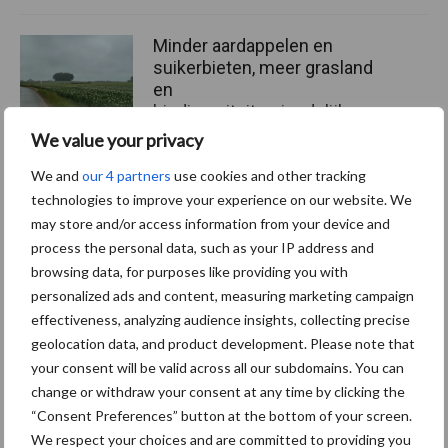
Minder aardappelen en
suikerbieten, meer grasland
en
biodiversiteitsvriendelijke
teelten
We value your privacy
We and
our 4 partners
use cookies and other tracking
technologies to improve your experience on our website. We
Meer lezen over:
may store and/or access information from your device and
process the personal data, such as your IP address and
browsing data, for purposes like providing you with
Maak uw keuze
personalized ads and content, measuring marketing campaign
effectiveness, analyzing audience insights, collecting precise
geolocation data, and product development. Please note that
your consent will be valid across all our subdomains. You can
change or withdraw your consent at any time by clicking the
Machines
Duurzaamheid
“Consent Preferences” button at the bottom of your screen.
We respect your choices and are committed to providing you