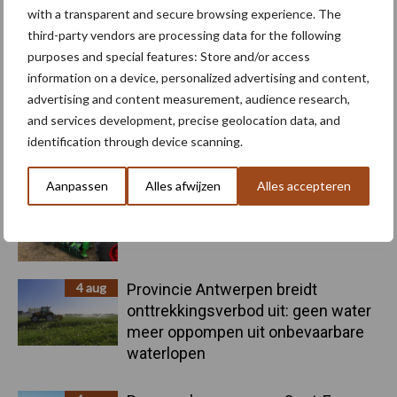
with a transparent and secure browsing experience. The
third-party vendors are processing data for the following
purposes and special features: Store and/or access
Toon meer
information on a device, personalized advertising and content,
advertising and content measurement, audience research,
and services development, precise geolocation data, and
Primaire
identification through device scanning.
Recent nieuws
Partner nieuws
Sidebar
Aanpassen
Alles afwijzen
Alles accepteren
5 aug
Nieuwe compacte gedragen
pootcombinatie van AVR
4 aug
Provincie Antwerpen breidt
onttrekkingsverbod uit: geen water
meer oppompen uit onbevaarbare
waterlopen