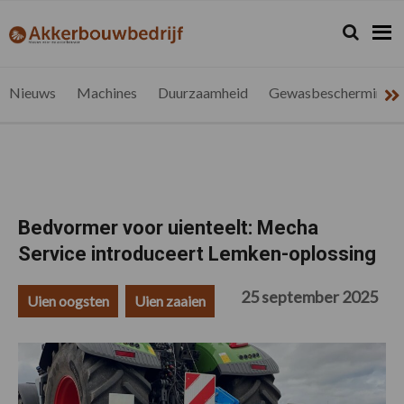
Spring
Door
Spring
Spring
naar
naar
naar
naar
Zoeken...
Zoek
akkerbouwbedrijf.be
Nieuws
de
de
de
de
hoofdnavigatie
hoofd
eerste
voettekst
voor
inhoud
sidebar
de
Nieuws
Machines
Duurzaamheid
Gewasbescherming
vlaamse
akkerbouwer
Bedvormer voor uienteelt: Mecha
Service introduceert Lemken-oplossing
25 september 2025
Uien oogsten
Uien zaaien