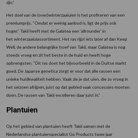
zijn.”
Het doel van de (over)winterzaaiuien is het profiteren van een
premiumprijs. “Omdat er weinig aanbod is, ligt de prijs ook
hoger.” Takii heeft met de Galatea een ‘allrounder’ in
het winterzaaiuiassortiment. Het ras rijpt iets later af dan Keep
Well, de andere belangrijke troef van Takii, maar Galatea is nog
steeds vroeg en zit het beste in de huid en heeft hoge
opbrengsten. “Dit ras doet het bijvoorbeeld in de Duitse markt
goed. De Japanse genetica zorgt er voor dat alle rassen een
unieke huidkwaliteit hebben. Vaak zie je dat uien, die zo vroeg in
het seizoen afrijpen, juist op dat gebied vaak concessies moeten
doen. De rassen van Takii excelleren daar juist in.”
Plantuien
Op het gebied van plantuien heeft Takii samen met de
Nederlandse plantuienspecialist Go Products twee jaar