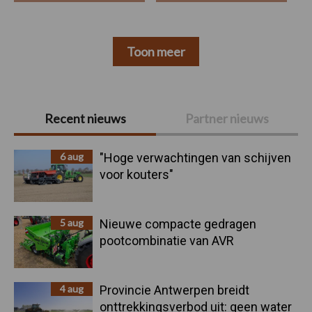
Toon meer
Primaire
Recent nieuws
Partner nieuws
Sidebar
6 aug
"Hoge verwachtingen van schijven
voor kouters"
5 aug
Nieuwe compacte gedragen
pootcombinatie van AVR
4 aug
Provincie Antwerpen breidt
onttrekkingsverbod uit: geen water