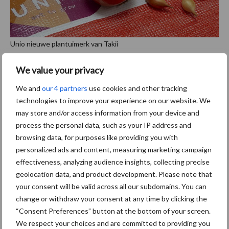
Unio nieuwe plantuimerk van Takii
Lange bewaarui
We value your privacy
Met de ‘Ruby Star’ heeft Takii een rode zaaiui voor de
We and
our 4 partners
use cookies and other tracking
technologies to improve your experience on our website. We
Nederlandse markt, die gezien mag worden als de vroegste
may store and/or access information from your device and
hybride. De ‘Bruce’ is een middelvroeg afrijpende gele ui. “De
process the personal data, such as your IP address and
Bruce kenmerkt zich door een rustige groei, wat met name op
browsing data, for purposes like providing you with
zandgrond een voordeel is. Daar kan onregelmatige groei tot
personalized ads and content, measuring marketing campaign
ongewenste tarra leiden. Dit ras wordt enthousiast ontvangen in
effectiveness, analyzing audience insights, collecting precise
Oost-Nederland, maar ook in Flevoland wordt Bruce gezaaid met
geolocation data, and product development. Please note that
het oog op de fusariumtolerantie.. Dat de uien sterk zijn tegen
your consent will be valid across all our subdomains. You can
fusarium, mag de teler van de Takii-rassen verwachten. Volledige
change or withdraw your consent at any time by clicking the
resistentie bestaat niet, dus het is ook niet een oplossing. Toch
“Consent Preferences” button at the bottom of your screen.
zie je wel degelijk verschil in aantasting.”
We respect your choices and are committed to providing you