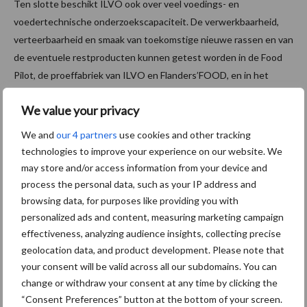
Ten slotte beschikt ILVO ook over veel voedings- en
voedertechnische onderzoekscapaciteit. De verwerkbaarheid,
verteerbaarheid en smaak van toekomstige nieuwe rassen en van
de eventuele restproducten kunnen getest worden in de Food
Pilot, de proeffabriek van ILVO en Flanders’FOOD, en in het
dierlijk onderzoek.
We value your privacy
Relancemiddelen ingezet
We and
our 4 partners
use cookies and other tracking
technologies to improve your experience on our website. We
Vanuit de relancemiddelen, meer bepaald het relanceproject
may store and/or access information from your device and
FutureAdapt, stimuleert Vlaams minister van Landbouw en
process the personal data, such as your IP address and
Voeding
Hilde Crevits
de productie van meer lokale,
browsing data, for purposes like providing you with
klimaatrobuuste, plantaardige eiwitten in Vlaanderen: “Samen
personalized ads and content, measuring marketing campaign
effectiveness, analyzing audience insights, collecting precise
met heel wat partners maken we werk van een innovatieve
geolocation data, and product development. Please note that
voedseleconomie. Dit resulteert meer en meer in concrete
your consent will be valid across all our subdomains. You can
realisaties en nieuwe teelten zoals dit project met kikkererwten
change or withdraw your consent at any time by clicking the
van ILVO. We willen verder de weg inslaan van verduurzaming en
“Consent Preferences” button at the bottom of your screen.
diversificatie in onze eiwitproductie en –consumptie. Via het