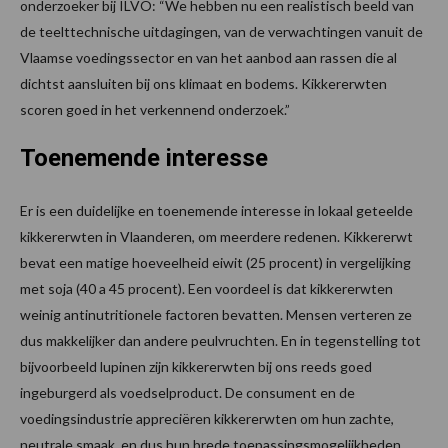
onderzoeker bij ILVO: “We hebben nu een realistisch beeld van
de teelttechnische uitdagingen, van de verwachtingen vanuit de
Vlaamse voedingssector en van het aanbod aan rassen die al
dichtst aansluiten bij ons klimaat en bodems. Kikkererwten
scoren goed in het verkennend onderzoek.”
Toenemende interesse
Er is een duidelijke en toenemende interesse in lokaal geteelde
kikkererwten in Vlaanderen, om meerdere redenen. Kikkererwt
bevat een matige hoeveelheid eiwit (25 procent) in vergelijking
met soja (40 a 45 procent). Een voordeel is dat kikkererwten
weinig antinutritionele factoren bevatten. Mensen verteren ze
dus makkelijker dan andere peulvruchten. En in tegenstelling tot
bijvoorbeeld lupinen zijn kikkererwten bij ons reeds goed
ingeburgerd als voedselproduct. De consument en de
voedingsindustrie appreciëren kikkererwten om hun zachte,
neutrale smaak, en dus hun brede toepassingsmogelijkheden.