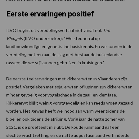
Eerste ervaringen positief
ILVO begint dit veredelingsverhaal niet vanaf nul.
Tim
Vleugels
(ILVO onderzoeker): “We steunen al op
landbouwkundige en genetische basiskennis. En we kunnen in de
veredeling meteen aan de slag met bestaande buitenlandse
rassen; die we vrij kunnen gebruiken in kruisingen.”
De eerste teeltervaringen met kikkererwten in Vlaanderen zijn
positief. Vergeleken met soja, erwten of lupinen zijn kikkererwten
minder gevoelig voor vogelschade in de zaai- en kiemfase.
Kikkererwt blijkt weinig vorstgevoelig en kan reeds vroeg gezaaid
worden. Het gewas heeft wel nood aan warm weer tijdens de
bloei en ook tijdens de afrijping. Vorig jaar, de natte zomer van
2021, is de proefteelt mislukt. De koude junimaand gaf een
slechte vruchtzetting, en de natte augustusmaand verhinderde