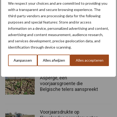
We respect your choices and are committed to providing you
Vlaamse relanceplan voorzien we in een extra investering van vier
with a transparent and secure browsing experience. The
miljoen euro voor samenwerkingsprojecten om het eiwitaanbod
third-party vendors are processing data for the following
in Vlaanderen te verduurzamen. Ook kunnen landbouwers die
purposes and special features: Store and/or access
ervoor kiezen om met eiwitrijke teelten aan de slag te gaan,
information on a device, personalized advertising and content,
rekenen op technische en financiële ondersteuning.”
advertising and content measurement, audience research,
and services development, precise geolocation data, and
Bron:
ILVO
identification through device scanning.
Meer artikelen over
Aanpassen
Alles afwijzen
Alles accepteren
vollegrondsgroente zaaien
Asperge, een
voorjaarsgroente die
Belgische telers aanspreekt
Voorjaarsdrukte op