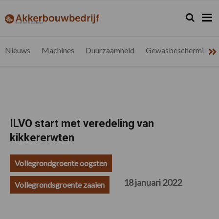
Spring
Door
Spring
Spring
naar
naar
naar
naar
Zoeken...
Zoek
akkerbouwbedrijf.be
Nieuws
de
de
de
de
hoofdnavigatie
hoofd
eerste
voettekst
voor
inhoud
sidebar
de
Nieuws
Machines
Duurzaamheid
Gewasbescherming
vlaamse
akkerbouwer
ILVO start met veredeling van
kikkererwten
Vollegrondgroente oogsten
18 januari 2022
Vollegrondsgroente zaaien