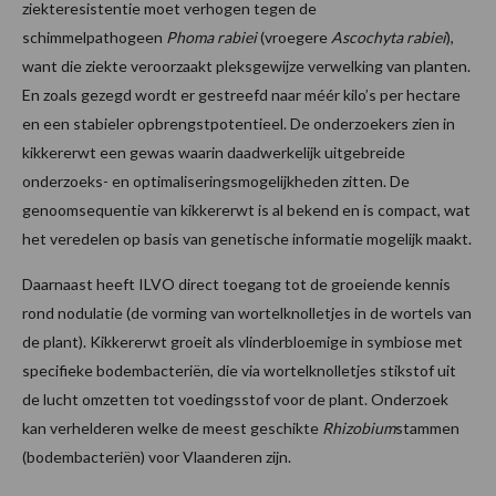
ziekteresistentie moet verhogen tegen de
schimmelpathogeen
Phoma rabiei
(vroegere
Ascochyta rabiei
),
want die ziekte veroorzaakt pleksgewijze verwelking van planten.
En zoals gezegd wordt er gestreefd naar méér kilo’s per hectare
en een stabieler opbrengstpotentieel. De onderzoekers zien in
kikkererwt een gewas waarin daadwerkelijk uitgebreide
onderzoeks- en optimaliseringsmogelijkheden zitten. De
genoomsequentie van kikkererwt is al bekend en is compact, wat
het veredelen op basis van genetische informatie mogelijk maakt.
Daarnaast heeft ILVO direct toegang tot de groeiende kennis
rond nodulatie (de vorming van wortelknolletjes in de wortels van
de plant). Kikkererwt groeit als vlinderbloemige in symbiose met
specifieke bodembacteriën, die via wortelknolletjes stikstof uit
de lucht omzetten tot voedingsstof voor de plant. Onderzoek
kan verhelderen welke de meest geschikte
Rhizobium
stammen
(bodembacteriën) voor Vlaanderen zijn.