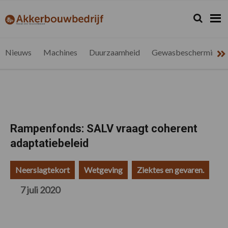
Spring
Door
Spring
Spring
naar
naar
naar
naar
Zoeken...
Zoek
akkerbouwbedrijf.be
Nieuws
de
de
de
de
hoofdnavigatie
hoofd
eerste
voettekst
voor
inhoud
sidebar
de
Nieuws
Machines
Duurzaamheid
Gewasbescherming
vlaamse
akkerbouwer
Rampenfonds: SALV vraagt coherent
adaptatiebeleid
Neerslagtekort
Wetgeving
Ziektes en gevaren.
7 juli 2020