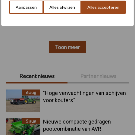
Aanpassen
Alles afwijzen
Alles accepteren
Machines
Duurzaamheid
Toon meer
Primaire
Recent nieuws
Partner nieuws
Sidebar
6 aug
"Hoge verwachtingen van schijven
voor kouters"
5 aug
Nieuwe compacte gedragen
pootcombinatie van AVR