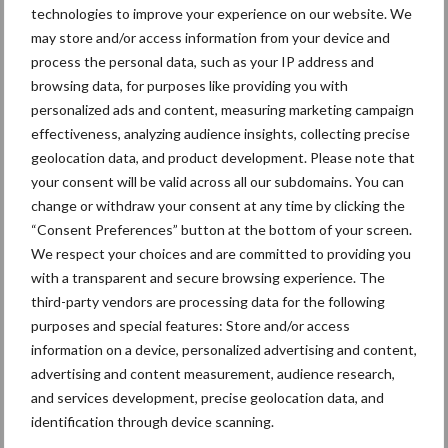
gedragen pootcombinatie
technologies to improve your experience on our website. We
van AVR
may store and/or access information from your device and
process the personal data, such as your IP address and
browsing data, for purposes like providing you with
personalized ads and content, measuring marketing campaign
Provincie Antwerpen breidt
effectiveness, analyzing audience insights, collecting precise
onttrekkingsverbod uit:
geolocation data, and product development. Please note that
geen water meer
your consent will be valid across all our subdomains. You can
oppompen uit onbevaarbare
change or withdraw your consent at any time by clicking the
waterlopen
“Consent Preferences” button at the bottom of your screen.
We respect your choices and are committed to providing you
with a transparent and secure browsing experience. The
Meer lezen over:
third-party vendors are processing data for the following
purposes and special features: Store and/or access
information on a device, personalized advertising and content,
Maak uw keuze
advertising and content measurement, audience research,
and services development, precise geolocation data, and
identification through device scanning.