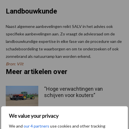
Landbouwkunde
Naast algemene aanbevelingen reikt SALV in het advies ook
specifieke aanbevelingen aan. Zo vraagt de adviesraad om de
landbouwkundige expertise in elke fase van de procedure van de
schadeboordeling te waarborgen en om te onderzoeken of ook
zonnebrand als natuurramp kan worden erkend.
Bron: Vilt
Meer artikelen over
“Hoge verwachtingen van
schijven voor kouters”
We value your privacy
We and
our 4 partners
use cookies and other tracking
Nieuwe compacte