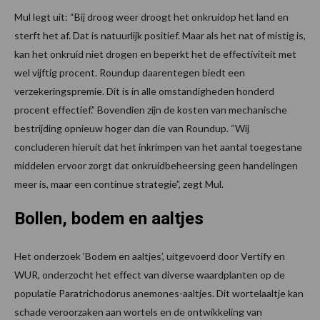
Mul legt uit: “Bij droog weer droogt het onkruidop het land en
sterft het af. Dat is natuurlijk positief. Maar als het nat of mistig is,
kan het onkruid niet drogen en beperkt het de effectiviteit met
wel vijftig procent. Roundup daarentegen biedt een
verzekeringspremie. Dit is in alle omstandigheden honderd
procent effectief.” Bovendien zijn de kosten van mechanische
bestrijding opnieuw hoger dan die van Roundup. “Wij
concluderen hieruit dat het inkrimpen van het aantal toegestane
middelen ervoor zorgt dat onkruidbeheersing geen handelingen
meer is, maar een continue strategie”, zegt Mul.
Bollen, bodem en aaltjes
Het onderzoek ‘Bodem en aaltjes’, uitgevoerd door Vertify en
WUR, onderzocht het effect van diverse waardplanten op de
populatie Paratrichodorus anemones-aaltjes. Dit wortelaaltje kan
schade veroorzaken aan wortels en de ontwikkeling van