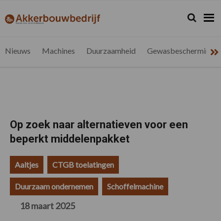
Spring
Door
Spring
Spring
naar
naar
naar
naar
Zoeken...
Zoek
akkerbouwbedrijf.be
Nieuws
de
de
de
de
hoofdnavigatie
hoofd
eerste
voettekst
voor
inhoud
sidebar
de
Nieuws
Machines
Duurzaamheid
Gewasbescherming
vlaamse
akkerbouwer
Op zoek naar alternatieven voor een
beperkt middelenpakket
Aaltjes
CTGB toelatingen
Duurzaam ondernemen
Schoffelmachine
18 maart 2025