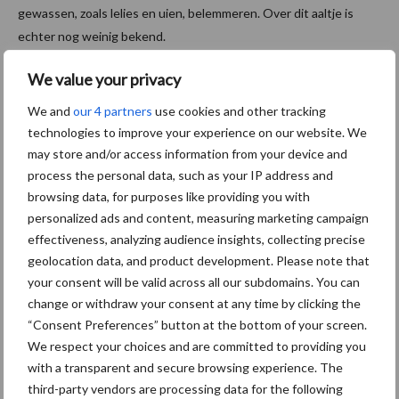
gewassen, zoals lelies en uien, belemmeren. Over dit aaltje is
echter nog weinig bekend.
Er zijn twee fasen doorlopen om te bepalen welke waardplanten
We value your privacy
als voorteelt invloed hebben op de populatie Paratrichodorus
We and
our 4 partners
use cookies and other tracking
anemones in de lelieteelt. De eerste proef startte in 2023 waar
technologies to improve your experience on our website. We
geëxperimenteerd werd met een diversiteit aan
may store and/or access information from your device and
groenbemesters. Tijdens de proef bleef één perceel braak liggen.
process the personal data, such as your IP address and
Daarnaast werden verschillende groenbemesters getest,
browsing data, for purposes like providing you with
namelijk: tagetes, een kort geteelde grasgroenbemester en een
personalized ads and content, measuring marketing campaign
lang geteelde grasgroenbemester. In 2024 zijn verschillende
effectiveness, analyzing audience insights, collecting precise
gewassen overdwars geteeld, zoals suikerbieten, aardappelen,
geolocation data, and product development. Please note that
maïs, wortelen, granen en groenbemesters. Zo onderzocht
your consent will be valid across all our subdomains. You can
change or withdraw your consent at any time by clicking the
Vertify samen met WUR welk effect gewassen en
“Consent Preferences” button at the bottom of your screen.
groenbemesters hebben op de aaltjespopulatie.
We respect your choices and are committed to providing you
Beheersmaatregelen in lelies en uien
with a transparent and secure browsing experience. The
third-party vendors are processing data for the following