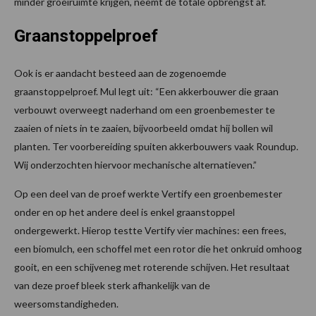
minder groeiruimte krijgen, neemt de totale opbrengst af.
Graanstoppelproef
Ook is er aandacht besteed aan de zogenoemde
graanstoppelproef. Mul legt uit: “Een akkerbouwer die graan
verbouwt overweegt naderhand om een groenbemester te
zaaien of niets in te zaaien, bijvoorbeeld omdat hij bollen wil
planten. Ter voorbereiding spuiten akkerbouwers vaak Roundup.
Wij onderzochten hiervoor mechanische alternatieven.”
Op een deel van de proef werkte Vertify een groenbemester
onder en op het andere deel is enkel graanstoppel
ondergewerkt. Hierop testte Vertify vier machines: een frees,
een biomulch, een schoffel met een rotor die het onkruid omhoog
gooit, en een schijveneg met roterende schijven. Het resultaat
van deze proef bleek sterk afhankelijk van de
weersomstandigheden.