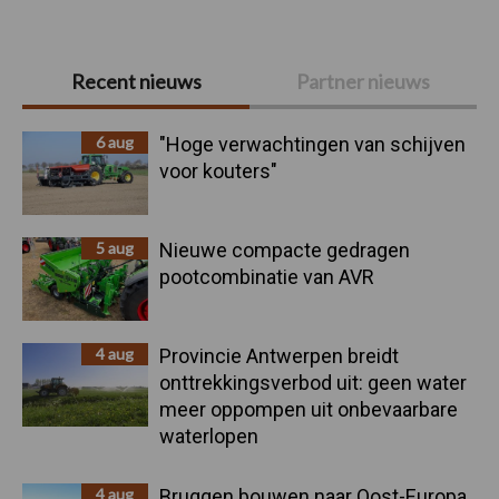
Primaire
Recent nieuws
Partner nieuws
Sidebar
6 aug
"Hoge verwachtingen van schijven
voor kouters"
5 aug
Nieuwe compacte gedragen
pootcombinatie van AVR
4 aug
Provincie Antwerpen breidt
onttrekkingsverbod uit: geen water
meer oppompen uit onbevaarbare
waterlopen
4 aug
Bruggen bouwen naar Oost-Europa