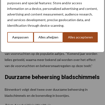
purposes and special features: Store and/or access
In de tweede proef zijn beheersmaatregelen onderzocht in lelies
information on a device, personalized advertising and content,
en uien om de aaltjespopulatie te drukken op de percelen uit
advertising and content measurement, audience research,
proef één. Dit betreft zowel chemische bestrijding als groene
and services development, precise geolocation data, and
bestrijding en teeltmaatregelen. Teeltmaatregelen bevatten
identification through device scanning.
bijvoorbeeld het toedienen van compost, het uitstellen van het
zaaimoment en alternatieve bemestingsstrategieën, zoals vroeg-
Aanpassen
Alles afwijzen
Alles accepteren
of laat vrijkomende meststoffen. Hiermee is onderzocht wat het
effect is van beheersmaatregelen tijdens de lelie- en uienteelt en
van voorvruchten op de populatie aaltjes. “Komend jaar worden
lelies geteeld, waarna meer bekend zal worden over het effect
van de voorvruchten en beheersmaatregelen op deze teelt.”
Duurzame beheersing bladschimmels
Binnenkort volgt deel twee over duurzame beheersing in
bladschimmels en de bonenvlieg in boontjes.