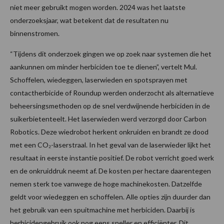
niet meer gebruikt mogen worden. 2024 was het laatste
onderzoeksjaar, wat betekent dat de resultaten nu
binnenstromen.
“Tijdens dit onderzoek gingen we op zoek naar systemen die het
aankunnen om minder herbiciden toe te dienen”, vertelt Mul.
Schoffelen, wiedeggen, laserwieden en spotsprayen met
contactherbicide of Roundup werden onderzocht als alternatieve
beheersingsmethoden op de snel verdwijnende herbiciden in de
suikerbietenteelt. Het laserwieden werd verzorgd door Carbon
Robotics. Deze wiedrobot herkent onkruiden en brandt ze dood
met een CO₂-laserstraal. In het geval van de laserwieder lijkt het
resultaat in eerste instantie positief. De robot verricht goed werk
en de onkruiddruk neemt af. De kosten per hectare daarentegen
nemen sterk toe vanwege de hoge machinekosten. Datzelfde
geldt voor wiedeggen en schoffelen. Alle opties zijn duurder dan
het gebruik van een spuitmachine met herbiciden. Daarbij is
herbicidengebruik ook nog eens sneller en efficiënter. Dit