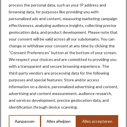
process the personal data, such as your IP address and
Van onze partner Corteva
browsing data, for purposes like providing you with
UtrishaN/BlueN: De groene
personalized ads and content, measuring marketing campaign
oplossing voor extra
effectiveness, analyzing audience insights, collecting precise
stikstof
geolocation data, and product development. Please note that
your consent will be valid across all our subdomains. You can
change or withdraw your consent at any time by clicking the
“Consent Preferences” button at the bottom of your screen.
Meer lezen over:
We respect your choices and are committed to providing you
with a transparent and secure browsing experience. The
Maak uw keuze
third-party vendors are processing data for the following
purposes and special features: Store and/or access
information on a device, personalized advertising and content,
advertising and content measurement, audience research,
and services development, precise geolocation data, and
Machines
Duurzaamheid
identification through device scanning.
Aanpassen
Alles afwijzen
Alles accepteren