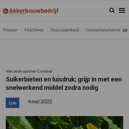
Spring
Door
Spring
Spring
naar
naar
naar
naar
Zoeken...
Zoek
akkerbouwbedrijf.be
Nieuws
de
de
de
de
hoofdnavigatie
hoofd
eerste
voettekst
voor
inhoud
sidebar
de
Nieuws
Machines
Duurzaamheid
Gewasbescherming
vlaamse
akkerbouwer
Van onze partner Corteva
Suikerbieten en luisdruk; grijp in met een
snelwerkend middel zodra nodig
4 mei 2022
Luis