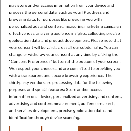
may store and/or access information from your device and
middenveldorganisaties Boerenbond en Natuurpunt Oude
process the personal data, such as your IP address and
Spoorwegberm. De gebiedscoalitie in de Mechelse Groenteregio
browsing data, for purposes like providing you with
is ontstaan in 2019 en wordt mee mogelijk gemaakt door een
personalized ads and content, measuring marketing campaign
subsidie van de provincie Antwerpen, de Vlaamse overheid en de
effectiveness, analyzing audience insights, collecting precise
Europese Unie voor het plattelandsproject Water+Land+Schap.
geolocation data, and product development. Please note that
your consent will be valid across all our subdomains. You can
Bron: Provincie Antwerpen
change or withdraw your consent at any time by clicking the
Meer artikelen over
“Consent Preferences” button at the bottom of your screen.
We respect your choices and are committed to providing you
with a transparent and secure browsing experience. The
“Hoge verwachtingen van
third-party vendors are processing data for the following
schijven voor kouters”
purposes and special features: Store and/or access
information on a device, personalized advertising and content,
advertising and content measurement, audience research,
and services development, precise geolocation data, and
Nieuwe compacte
identification through device scanning.
gedragen pootcombinatie
van AVR