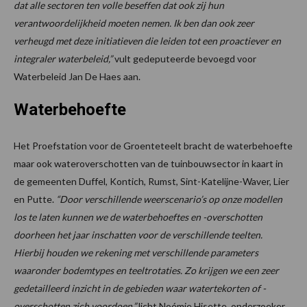
dat alle sectoren ten volle beseffen dat ook zij hun
verantwoordelijkheid moeten nemen. Ik ben dan ook zeer
verheugd met deze initiatieven die leiden tot een proactiever en
integraler waterbeleid,”
vult gedeputeerde bevoegd voor
Waterbeleid Jan De Haes aan.
Waterbehoefte
Het Proefstation voor de Groenteteelt bracht de waterbehoefte
maar ook wateroverschotten van de tuinbouwsector in kaart in
de gemeenten Duffel, Kontich, Rumst, Sint-Katelijne-Waver, Lier
en Putte.
“Door verschillende weerscenario’s op onze modellen
los te laten kunnen we de waterbehoeftes en -overschotten
doorheen het jaar inschatten voor de verschillende teelten.
Hierbij houden we rekening met verschillende parameters
waaronder bodemtypes en teeltrotaties. Zo krijgen we een zeer
gedetailleerd inzicht in de gebieden waar watertekorten of -
overschotten zich voordoen,”
licht Noémie Hisette, onderzoeker