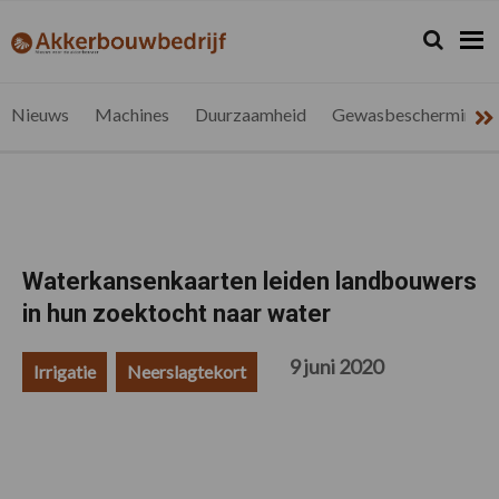
Spring
Door
Spring
Spring
naar
naar
naar
naar
Zoeken...
Zoek
akkerbouwbedrijf.be
Nieuws
de
de
de
de
hoofdnavigatie
hoofd
eerste
voettekst
voor
inhoud
sidebar
de
Nieuws
Machines
Duurzaamheid
Gewasbescherming
vlaamse
akkerbouwer
Waterkansenkaarten leiden landbouwers
in hun zoektocht naar water
9 juni 2020
Irrigatie
Neerslagtekort