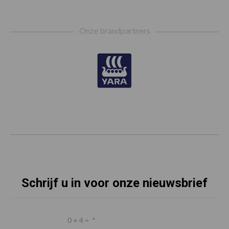
Footer
Onze brandpartners
Schrijf u in voor onze nieuwsbrief
0 + 4 =
*