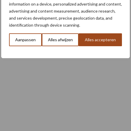
information on a device, personalized advertising and content,
advertising and content measurement, audience research,
3 aug
Homburg en Escarda beëindigen
and services development, precise geolocation data, and
samenwerking
identification through device scanning.
Aanpassen
Alles afwijzen
Alles accepteren
Toon meer