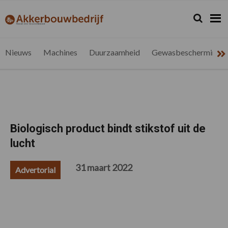
Spring
Door
Spring
Spring
naar
naar
naar
naar
Zoeken...
Zoek
akkerbouwbedrijf.be
Nieuws
de
de
de
de
hoofdnavigatie
hoofd
eerste
voettekst
voor
inhoud
sidebar
de
Nieuws
Machines
Duurzaamheid
Gewasbescherming
vlaamse
akkerbouwer
Biologisch product bindt stikstof uit de
lucht
31 maart 2022
Advertorial