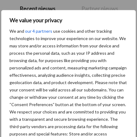
Primaire
Recent nieuws
Partner nieuws
Sidebar
We value your privacy
6 aug
"Hoge verwachtingen van schijven
We and
our 4 partners
use cookies and other tracking
voor kouters"
technologies to improve your experience on our website. We
may store and/or access information from your device and
process the personal data, such as your IP address and
5 aug
Nieuwe compacte gedragen
browsing data, for purposes like providing you with
pootcombinatie van AVR
personalized ads and content, measuring marketing campaign
effectiveness, analyzing audience insights, collecting precise
geolocation data, and product development. Please note that
4 aug
Provincie Antwerpen breidt
your consent will be valid across all our subdomains. You can
onttrekkingsverbod uit: geen water
change or withdraw your consent at any time by clicking the
meer oppompen uit onbevaarbare
“Consent Preferences” button at the bottom of your screen.
waterlopen
We respect your choices and are committed to providing you
with a transparent and secure browsing experience. The
4 aug
Bruggen bouwen naar Oost-Europa
third-party vendors are processing data for the following
purposes and special features: Store and/or access