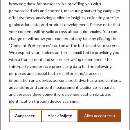
Toon meer
browsing data, for purposes like providing you with
personalized ads and content, measuring marketing campaign
effectiveness, analyzing audience insights, collecting precise
geolocation data, and product development. Please note that
Primaire
Recent nieuws
Partner nieuws
your consent will be valid across all our subdomains. You can
Sidebar
change or withdraw your consent at any time by clicking the
“Consent Preferences” button at the bottom of your screen.
6 aug
"Hoge verwachtingen van schijven
We respect your choices and are committed to providing you
voor kouters"
with a transparent and secure browsing experience. The
third-party vendors are processing data for the following
purposes and special features: Store and/or access
5 aug
Nieuwe compacte gedragen
information on a device, personalized advertising and content,
pootcombinatie van AVR
advertising and content measurement, audience research,
and services development, precise geolocation data, and
identification through device scanning.
4 aug
Provincie Antwerpen breidt
onttrekkingsverbod uit: geen water
Aanpassen
Alles afwijzen
Alles accepteren
meer oppompen uit onbevaarbare
waterlopen