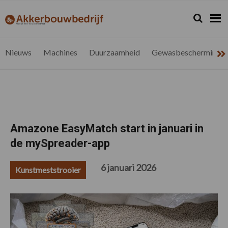
Spring
Door
Spring
Spring
naar
naar
naar
naar
Zoeken...
Zoek
akkerbouwbedrijf.be
Nieuws
de
de
de
de
hoofdnavigatie
hoofd
eerste
voettekst
voor
inhoud
sidebar
de
Nieuws
Machines
Duurzaamheid
Gewasbescherming
vlaamse
akkerbouwer
Amazone EasyMatch start in januari in
de mySpreader-app
6 januari 2026
Kunstmeststrooier