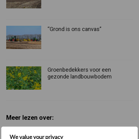
“Grond is ons canvas”
Groenbedekkers voor een
gezonde landbouwbodem
Meer lezen over:
Maak uw keuze
We value your privacy