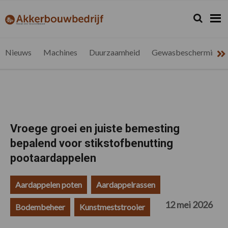
Spring
Door
Spring
Spring
naar
naar
naar
naar
Zoeken...
Zoek
akkerbouwbedrijf.be
Nieuws
de
de
de
de
hoofdnavigatie
hoofd
eerste
voettekst
voor
inhoud
sidebar
de
Nieuws
Machines
Duurzaamheid
Gewasbescherming
vlaamse
akkerbouwer
Vroege groei en juiste bemesting
bepalend voor stikstofbenutting
pootaardappelen
Aardappelen poten
Aardappelrassen
12 mei 2026
Bodembeheer
Kunstmeststrooier