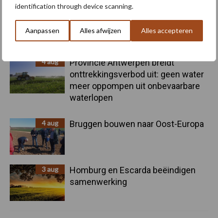
identification through device scanning.
5 aug
Nieuwe compacte gedragen
pootcombinatie van AVR
Aanpassen
Alles afwijzen
Alles accepteren
4 aug
Provincie Antwerpen breidt
onttrekkingsverbod uit: geen water
meer oppompen uit onbevaarbare
waterlopen
4 aug
Bruggen bouwen naar Oost-Europa
3 aug
Homburg en Escarda beëindigen
samenwerking