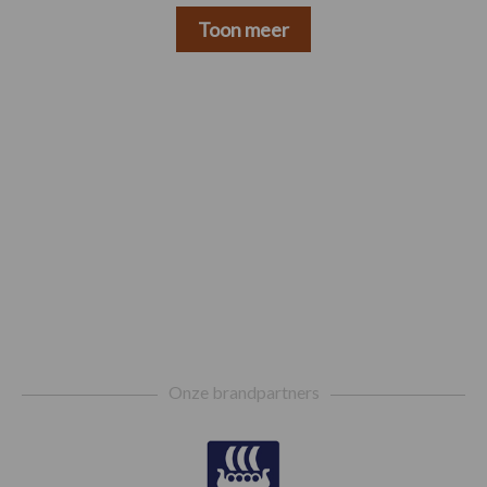
Toon meer
Footer
Onze brandpartners