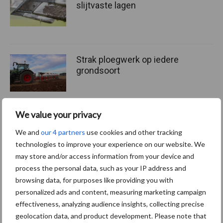
slijtvaste lagen
Strak ploegwerk op iedere
grondsoort
We value your privacy
VSS Machinebouw: vijf
We and
our 4 partners
use cookies and other tracking
nieuwe machines als kroon
technologies to improve your experience on our website. We
op 20-jarig bestaan
may store and/or access information from your device and
process the personal data, such as your IP address and
browsing data, for purposes like providing you with
personalized ads and content, measuring marketing campaign
Meer lezen over:
effectiveness, analyzing audience insights, collecting precise
geolocation data, and product development. Please note that