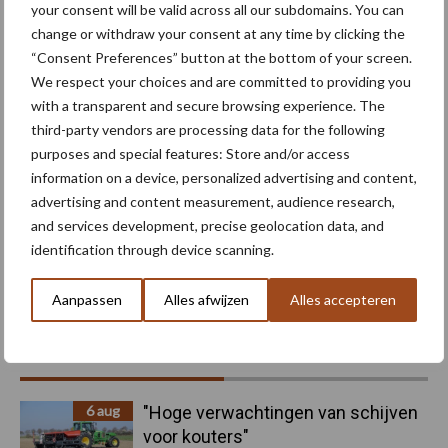
your consent will be valid across all our subdomains. You can
Maak uw keuze
change or withdraw your consent at any time by clicking the
“Consent Preferences” button at the bottom of your screen.
We respect your choices and are committed to providing you
with a transparent and secure browsing experience. The
third-party vendors are processing data for the following
Machines
Duurzaamheid
purposes and special features: Store and/or access
information on a device, personalized advertising and content,
advertising and content measurement, audience research,
and services development, precise geolocation data, and
identification through device scanning.
Toon meer
Aanpassen
Alles afwijzen
Alles accepteren
Primaire
Recent nieuws
Partner nieuws
Sidebar
6 aug
"Hoge verwachtingen van schijven
voor kouters"