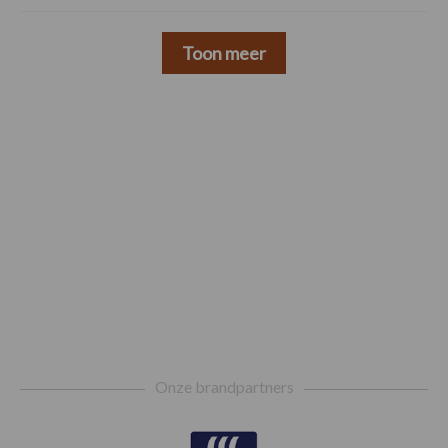
Toon meer
Footer
Onze brandpartners