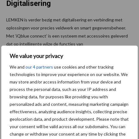
Digitalisering
LEMKEN is verder bezig met digitalisering en verbinding met
oplossingen voor precies veldwerk en smart gegevensbeheer.
Met ‘iQblue connect’ is een systeem met accessoires geleverd
dat op intelligente wijze de functies van
grondbewerkingswerktuigen automatiseert via de besturing van
We value your privacy
de trekker.
We and
our 4 partners
use cookies and other tracking
Bron: LEMKEN
technologies to improve your experience on our website. We
may store and/or access information from your device and
Meer artikelen over schoffelmachine
process the personal data, such as your IP address and
browsing data, for purposes like providing you with
Mechanische
personalized ads and content, measuring marketing campaign
onkruidbestrijding wint
effectiveness, analyzing audience insights, collecting precise
terrein
geolocation data, and product development. Please note that
your consent will be valid across all our subdomains. You can
change or withdraw your consent at any time by clicking the