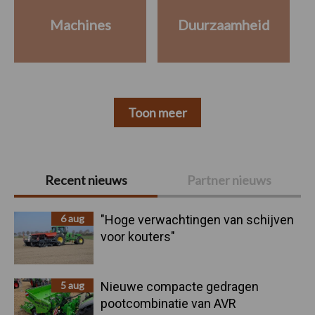
Machines
Duurzaamheid
Toon meer
Primaire
Recent nieuws
Partner nieuws
Sidebar
6 aug
"Hoge verwachtingen van schijven
voor kouters"
5 aug
Nieuwe compacte gedragen
pootcombinatie van AVR