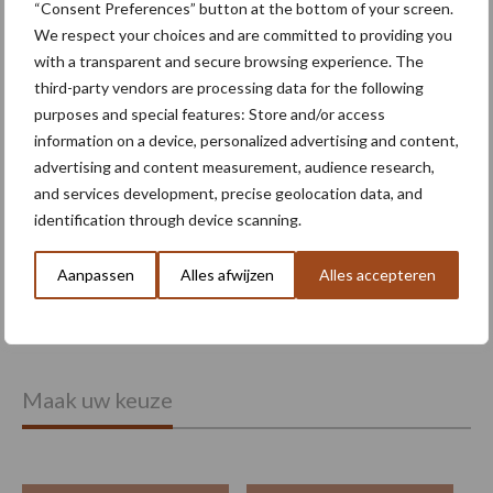
“Consent Preferences” button at the bottom of your screen.
“Niets werkt effectiever op
We respect your choices and are committed to providing you
onkruiden”
with a transparent and secure browsing experience. The
third-party vendors are processing data for the following
purposes and special features: Store and/or access
information on a device, personalized advertising and content,
“Robots nemen twijfel weg”
advertising and content measurement, audience research,
and services development, precise geolocation data, and
identification through device scanning.
Aanpassen
Alles afwijzen
Alles accepteren
Meer lezen over:
Maak uw keuze