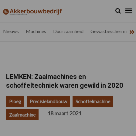
Spring
Door
Spring
Spring
naar
naar
naar
naar
Zoeken...
Zoek
akkerbouwbedrijf.be
Nieuws
de
de
de
de
hoofdnavigatie
hoofd
eerste
voettekst
voor
inhoud
sidebar
de
Nieuws
Machines
Duurzaamheid
Gewasbescherming
vlaamse
akkerbouwer
LEMKEN: Zaaimachines en
schoffeltechniek waren gewild in 2020
Ploeg
Precisielandbouw
Schoffelmachine
18 maart 2021
Zaaimachine