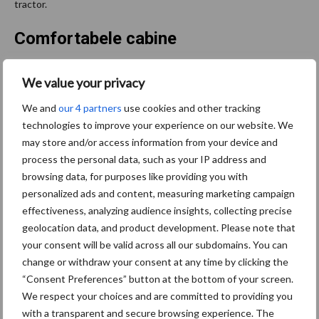
tractor.
Comfortabele cabine
De comfortabele cabine met vier stijlen van de nieuwe Serie 5D
We value your privacy
MY24 met de nieuwe brandstoftank biedt een perfect zicht in
We and
our 4 partners
use cookies and other tracking
alle richtingen. Er zijn twee verschillende dakopties leverbaar:
technologies to improve your experience on our website. We
een standaardversie met een tapse vorm die ideaal is voor
may store and/or access information from your device and
gebruik zoals omstandigheden met laag hangende takken, of een
process the personal data, such as your IP address and
versie voor uitgebreid zicht (optioneel leverbaar met FOPS-
browsing data, for purposes like providing you with
bescherming) die geschikt is voor bosbouw en werk met de
personalized ads and content, measuring marketing campaign
frontlader. De voor- en achterruiten kunnen geopend worden,
effectiveness, analyzing audience insights, collecting precise
terwijl een krachtig airconditioningsysteem de lucht koelt bij
geolocation data, and product development. Please note that
warm weer.
your consent will be valid across all our subdomains. You can
change or withdraw your consent at any time by clicking the
Om ook tijdens lange werkdagen geconcentreerd te blijven, is de
“Consent Preferences” button at the bottom of your screen.
nieuwe Serie 5D MY24 ook beschikbaar met ledwerklampen voor
We respect your choices and are committed to providing you
de beste werkomstandigheden ‘s nachts. Tot slot toont het
with a transparent and secure browsing experience. The