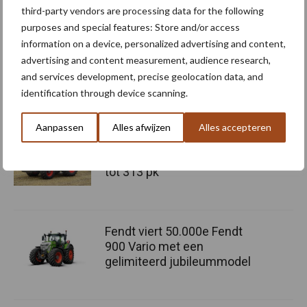
+
nieuwe InfoCentre
dashboard de bestuurder duidelijk alle
third-party vendors are processing data for the following
relevante informatie dankzij twee specifieke meters en een 3,5″
purposes and special features: Store and/or access
LCD-kleurenscherm.
information on a device, personalized advertising and content,
advertising and content measurement, audience research,
Bron:
SDF Group
and services development, precise geolocation data, and
identification through device scanning.
Meer artikelen over trekkers
Aanpassen
Alles afwijzen
Alles accepteren
Claas komt met drie nieuwe
Axion 8 Cmatic-modellen
tot 313 pk
Fendt viert 50.000e Fendt
900 Vario met een
gelimiteerd jubileummodel