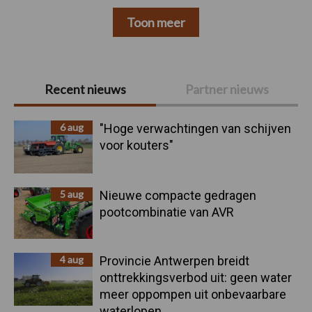
Toon meer
Primaire
Recent nieuws
Partner nieuws
Sidebar
6 aug
"Hoge verwachtingen van schijven
voor kouters"
5 aug
Nieuwe compacte gedragen
pootcombinatie van AVR
4 aug
Provincie Antwerpen breidt
onttrekkingsverbod uit: geen water
meer oppompen uit onbevaarbare
waterlopen