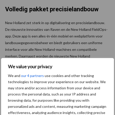
Volledig pakket precisielandbouw
New Holland zet sterk in op digitalisering en precisielandbouw.
De nieuwste innovaties van Raven en de New Holland FieldOps-
app. Deze app is een alles-in-één mobiel en webplatform voor
landbouwgegevensbeheer en biedt gebruikers een uniforme
interface voor alle New Holland-machines en compatibele
merken. Daarnaast worden de nieuwste New Holland
Intelligence-hardware en het nieuwe FleetPro-assortiment van
We value your privacy
gecertificeerde onderdelen en precisietechnologie getoond.
We and
our 4 partners
use cookies and other tracking
FleetPro richt zich vooral op machines buiten garantie en oudere
technologies to improve your experience on our website. We
voertuigen, om betaalbare en betrouwbare ondersteuning te
may store and/or access information from your device and
blijven garanderen.
process the personal data, such as your IP address and
Bron en beeld:
New Holland
browsing data, for purposes like providing you with
personalized ads and content, measuring marketing campaign
Meer artikelen over trekkers
effectiveness, analyzing audience insights, collecting precise