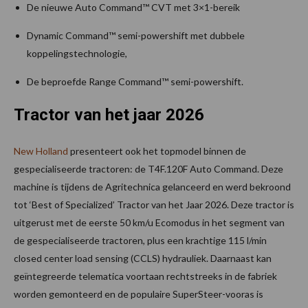
De nieuwe Auto Command™ CVT met 3×1-bereik
Dynamic Command™ semi-powershift met dubbele
koppelingstechnologie,
De beproefde Range Command™ semi-powershift.
Tractor van het jaar 2026
New Holland
presenteert ook het topmodel binnen de
gespecialiseerde tractoren: de T4F.120F Auto Command. Deze
machine is tijdens de Agritechnica gelanceerd en werd bekroond
tot ‘Best of Specialized’ Tractor van het Jaar 2026. Deze tractor is
uitgerust met de eerste 50 km/u Ecomodus in het segment van
de gespecialiseerde tractoren, plus een krachtige 115 l/min
closed center load sensing (CCLS) hydrauliek. Daarnaast kan
geïntegreerde telematica voortaan rechtstreeks in de fabriek
worden gemonteerd en de populaire SuperSteer-vooras is