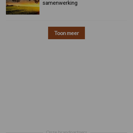
samenwerking
Toon meer
Footer
Onze brandpartners