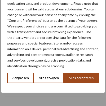
geolocation data, and product development. Please note that
your consent will be valid across all our subdomains. You can
Claas komt met drie nieuwe
change or withdraw your consent at any time by clicking the
Axion 8 Cmatic-modellen
tot 313 pk
“Consent Preferences” button at the bottom of your screen.
We respect your choices and are committed to providing you
with a transparent and secure browsing experience. The
third-party vendors are processing data for the following
Fendt viert 50.000e Fendt
purposes and special features: Store and/or access
900 Vario met een
information on a device, personalized advertising and content,
gelimiteerd jubileummodel
advertising and content measurement, audience research,
and services development, precise geolocation data, and
identification through device scanning.
Juiste bandenspanning
levert meetbare
Aanpassen
Alles afwijzen
Alles accepteren
brandstofbesparing op bij
transportwerk