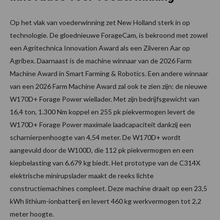
Op het vlak van voederwinning zet New Holland sterk in op
technologie. De gloednieuwe ForageCam, is bekroond met zowel
een Agritechnica Innovation Award als een Zilveren Aar op
Agribex. Daarnaast is de machine winnaar van de 2026 Farm
Machine Award in Smart Farming & Robotics. Een andere winnaar
van een 2026 Farm Machine Award zal ook te zien zijn: de nieuwe
W170D+ Forage Power wiellader. Met zijn bedrijfsgewicht van
16,4 ton, 1.300 Nm koppel en 255 pk piekvermogen levert de
W170D+ Forage Power maximale laadcapaciteit dankzij een
scharnierpenhoogte van 4,54 meter. De W170D+ wordt
aangevuld door de W100D, die 112 pk piekvermogen en een
kiepbelasting van 6.679 kg biedt. Het prototype van de C314X
elektrische minirupslader maakt de reeks lichte
constructiemachines compleet. Deze machine draait op een 23,5
kWh lithium-ionbatterij en levert 460 kg werkvermogen tot 2,2
meter hoogte.