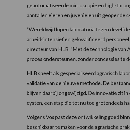
geautomatiseerde microscopie en high-throu
aantallen eieren en juvenielen uit geopende c
“Wereldwijd lopen laboratoria tegen dezelfde 
arbeidsintensief en gekwalificeerd personeel is
directeur van HLB. “Met de technologie van A
proces ondersteunen, zonder concessies te do
HLB speelt als gespecialiseerd agrarisch labor
validatie van de nieuwe methode. De bestaand
blijven daarbij ongewijzigd. De innovatie zit 
cysten, een stap die tot nu toe grotendeels 
Volgens Vos past deze ontwikkeling goed binn
beschikbaar te maken voor de agrarische pra