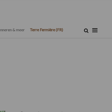
Zoeken...
Zoek
nneren & meer
Terre Fermière (FR)