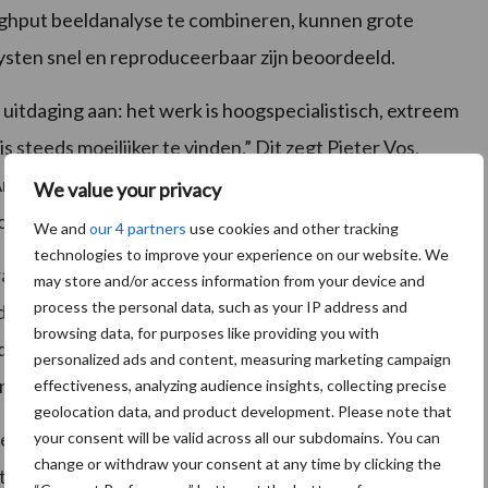
ghput beeldanalyse te combineren, kunnen grote
ysten snel en reproduceerbaar zijn beoordeeld.
uitdaging aan: het werk is hoogspecialistisch, extreem
 steeds moeilijker te vinden.” Dit zegt Pieter Vos,
ntonie kunnen we nu een belangrijk deel van dit
We value your privacy
en aan kwaliteit of reproduceerbaarheid.”
We and
our 4 partners
use cookies and other tracking
technologies to improve your experience on our website. We
atorium een belangrijke rol bij de ontwikkeling en
may store and/or access information from your device and
process the personal data, such as your IP address and
e protocollen voor het isoleren en openen van cysten
browsing data, for purposes like providing you with
in de geautomatiseerde analyse van de inhoud van de
personalized ads and content, measuring marketing campaign
handmatig werd uitgevoerd.
effectiveness, analyzing audience insights, collecting precise
geolocation data, and product development. Please note that
en de ambitie van HLB; om innovatieve diagnostiek
your consent will be valid across all our subdomains. You can
change or withdraw your consent at any time by clicking the
ktijk. “Door nieuwe technologieën te combineren met