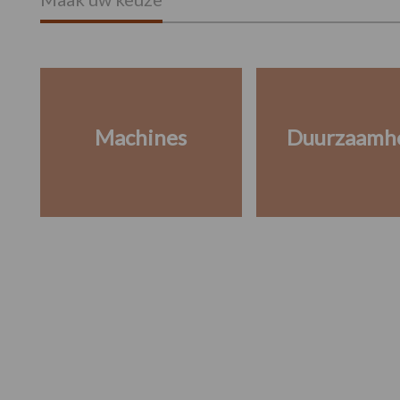
Machines
Duurzaamh
Footer