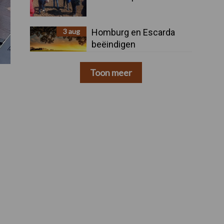
3 aug
Homburg en Escarda
beëindigen
samenwerking
Toon meer