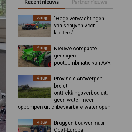
Recent nieuws
Partner nieuws
Primaire
Sidebar
6 aug
"Hoge verwachtingen
van schijven voor
kouters"
5 aug
Nieuwe compacte
gedragen
pootcombinatie van AVR
4 aug
Provincie Antwerpen
breidt
onttrekkingsverbod uit:
geen water meer
oppompen uit onbevaarbare waterlopen
4 aug
Bruggen bouwen naar
Oost-Europa