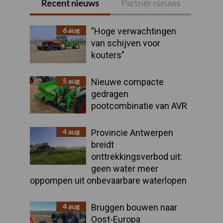
Recent nieuws
Partner nieuws
Primaire
Sidebar
6 aug
"Hoge verwachtingen
van schijven voor
kouters"
5 aug
Nieuwe compacte
gedragen
pootcombinatie van AVR
4 aug
Provincie Antwerpen
breidt
onttrekkingsverbod uit:
geen water meer
oppompen uit onbevaarbare waterlopen
4 aug
Bruggen bouwen naar
Oost-Europa