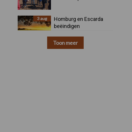
3 aug
Homburg en Escarda
beëindigen
samenwerking
Toon meer