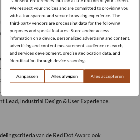
“Consent Preferences” button at the bottom of your screen.
We respect your choices and are committed to providing you
with a transparent and secure browsing experience. The
uld en hij is ontworpen op basis van de bekroonde
third-party vendors are processing data for the following
purposes and special features: Store and/or access
nten te verwerken om de N-serie verder te
information on a device, personalized advertising and content,
advertising and content measurement, audience research,
and services development, precise geolocation data, and
n om de klant de best mogelijke tractorervaring te
identification through device scanning.
tzien, maar moet ook dienst doen bij diverse
Aanpassen
Alles afwijzen
Alles accepteren
 ontvangen van onze klanten. Velen beschrijven de
elijk, vooral op het gebied van smart farming
t Lead, Industrial Design & User Experience.
delingscriteria van de Red Dot Award ook