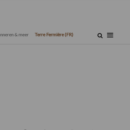
Zoeken...
Zoek
nneren & meer
Terre Fermière (FR)