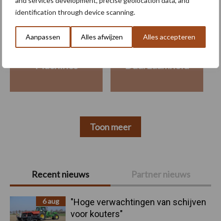
and services development, precise geolocation data, and
Maak uw keuze
identification through device scanning.
Aanpassen
Alles afwijzen
Alles accepteren
Machines
Duurzaamheid
Toon meer
Primaire
Recent nieuws
Partner nieuws
Sidebar
6 aug
"Hoge verwachtingen van schijven
voor kouters"