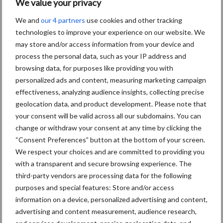
We value your privacy
3000-precisiezaaimachine
in 2027 op Europese markt
We and
our 4 partners
use cookies and other tracking
technologies to improve your experience on our website. We
may store and/or access information from your device and
process the personal data, such as your IP address and
Lemken Saphir XMR:
mechanische zaaimachine
browsing data, for purposes like providing you with
met meer precisie en
personalized ads and content, measuring marketing campaign
gebruiksgemak
effectiveness, analyzing audience insights, collecting precise
geolocation data, and product development. Please note that
your consent will be valid across all our subdomains. You can
Eerste DUO zaaimachines
change or withdraw your consent at any time by clicking the
van ZOCON uitgeleverd
“Consent Preferences” button at the bottom of your screen.
We respect your choices and are committed to providing you
with a transparent and secure browsing experience. The
third-party vendors are processing data for the following
purposes and special features: Store and/or access
Meer lezen over:
information on a device, personalized advertising and content,
advertising and content measurement, audience research,