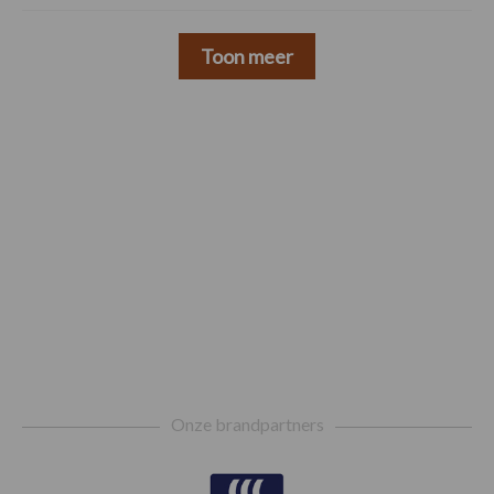
Toon meer
Footer
Onze brandpartners