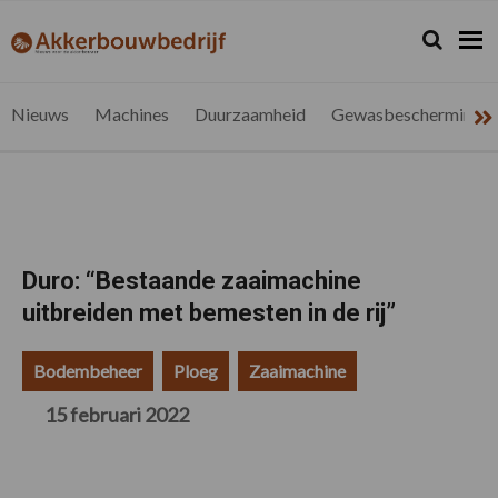
Spring
Door
Spring
Spring
naar
naar
naar
naar
Zoeken...
Zoek
akkerbouwbedrijf.be
Nieuws
de
de
de
de
hoofdnavigatie
hoofd
eerste
voettekst
voor
inhoud
sidebar
de
Nieuws
Machines
Duurzaamheid
Gewasbescherming
vlaamse
akkerbouwer
Duro: “Bestaande zaaimachine
uitbreiden met bemesten in de rij”
Bodembeheer
Ploeg
Zaaimachine
15 februari 2022