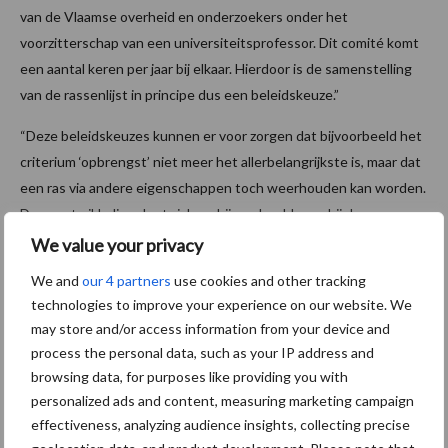
van de Vlaamse overheid en onderzoekers onder het
voorzitterschap van een universiteitsprofessor. Dit comité komt
een aantal keren per jaar bij elkaar. Hierdoor is de samenstelling
van de rassenlijst in principe dus een beleidskeuze.”
“Deze beleidskeuzes kunnen er voor zorgen dat bijvoorbeeld het
criterium ‘opbrengst’ niet meer het allerbelangrijkste is, maar dat
een ras via andere eigenschappen toch weerhouden kan worden.
Deze ontwikkeling doet zich nu bijvoorbeeld voor bij de
aardappelen, een gewas met een grote schimmeldruk dat eens in
We value your privacy
tien dagen besproeid moet worden. Door de maatschappelijke
We and
our 4 partners
use cookies and other tracking
duurzaamheidstrend is er vanuit de overheid bepaald dat de
technologies to improve your experience on our website. We
veredeling en het rassenonderzoek expliciet moet inzetten op
may store and/or access information from your device and
schimmeltolerante rassen, waardoor er minder vaak gesproeid
process the personal data, such as your IP address and
moet worden. Het zijn deze (opgelegde) criteria die wij
browsing data, for purposes like providing you with
vervolgens aftoetsen.”
personalized ads and content, measuring marketing campaign
effectiveness, analyzing audience insights, collecting precise
“Dat de samenstelling van de rassenlijst uiteindelijk een