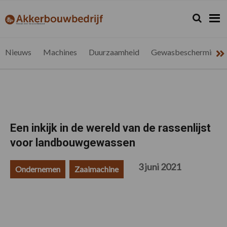
Spring
Door
Spring
Spring
naar
naar
naar
naar
Zoeken...
Zoek
akkerbouwbedrijf.be
Nieuws
de
de
de
de
hoofdnavigatie
hoofd
eerste
voettekst
voor
inhoud
sidebar
de
Nieuws
Machines
Duurzaamheid
Gewasbescherming
vlaamse
akkerbouwer
Een inkijk in de wereld van de rassenlijst
voor landbouwgewassen
3 juni 2021
Ondernemen
Zaaimachine