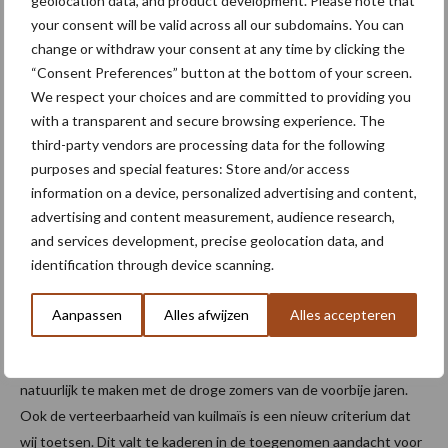
geolocation data, and product development. Please note that
beleidskeuze is en vormgegeven wordt door het
your consent will be valid across all our subdomains. You can
maatschappelijke klimaat. Blijkt ook uit de nuance verschillen
change or withdraw your consent at any time by clicking the
tussen de verschillende Europese lidstaten. In Frankrijk blijven de
“Consent Preferences” button at the bottom of your screen.
koeien veelal op stal, waardoor men behoefte heeft aan gras met
We respect your choices and are committed to providing you
een zo hoog mogelijke opbrengst die gevaloriseerd kan worden in
with a transparent and secure browsing experience. The
kuilvoer. In de UK en Ierland daarentegen wordt er meer aan
third-party vendors are processing data for the following
purposes and special features: Store and/or access
begrazing gedaan. Daar hecht men meer belang aan het
information on a device, personalized advertising and content,
herstellend vermogen van gras na vertrappeling.”
advertising and content measurement, audience research,
Op welke manier weerspiegelt de lijst
and services development, precise geolocation data, and
identification through device scanning.
nog meer maatschappelijke trends?
Aanpassen
Alles afwijzen
Alles accepteren
Joke Pannecoucque: “Een andere criterium dat meer gewicht
heeft gekregen, is droogteresistentie van gewassen. Dat heeft
natuurlijk te maken met de droge zomers van de voorbije jaren.
Ook de verteerbaarheid van kuilmaïs is een nieuw criterium dat
wij toetsen. Dit valt te kaderen in de toegenomen aandacht voor