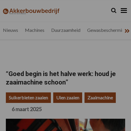
Spring
Door
Spring
Spring
naar
naar
naar
naar
Zoeken...
Zoek
akkerbouwbedrijf.be
Nieuws
de
de
de
de
hoofdnavigatie
hoofd
eerste
voettekst
voor
inhoud
sidebar
de
Nieuws
Machines
Duurzaamheid
Gewasbescherming
vlaamse
akkerbouwer
“Goed begin is het halve werk: houd je
zaaimachine schoon”
Suikerbieten zaaien
Uien zaaien
Zaaimachine
6 maart 2025