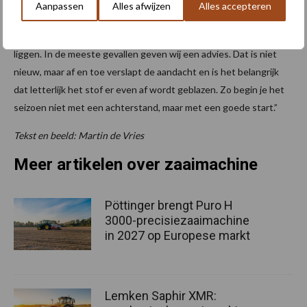
ophopingen en het checken van de kouterdruk een must.
Aanpassen
Alles afwijzen
Alles accepteren
“Eigenlijk zijn dit zaken die iedere loonwerker zelf wel oppakt. Als
er onderdelen vervangen moeten zijn, hebben wij die op voorraad
liggen. In de meeste gevallen geven wij een advies. Dat is niet
nieuw, maar af en toe verslapt de aandacht en is het belangrijk
dat letterlijk het stof er even af wordt geblazen. Zo begin je het
seizoen niet met een achterstand, maar met een goede start.”
Tekst en beeld: Martin de Vries
Meer artikelen over zaaimachine
Pöttinger brengt Puro H
3000-precisiezaaimachine
in 2027 op Europese markt
Lemken Saphir XMR: