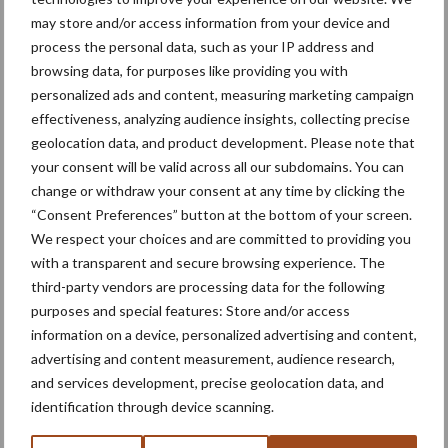
“Eigenlijk is er geen enkele techniek waar vervuiling uitgesloten
may store and/or access information from your device and
is,” vertelt Truin terwijl hij een zaaischijf van een precisiezaaier
process the personal data, such as your IP address and
toont. “Deze heeft 26 gaatjes van 4,5 millimeter. Het zaad wordt
browsing data, for purposes like providing you with
vacuüm aangezogen. Op de juiste plek wordt de druk losgelaten
personalized ads and content, measuring marketing campaign
en valt het zaadje door middel van zwaartekracht weg. Hier is het
effectiveness, analyzing audience insights, collecting precise
belangrijk dat je een constante, goede aanzuiging hebt. Ook zijn
geolocation data, and product development. Please note that
er merken die het overtollige zaad wegblazen. Je ziet dat het niet
your consent will be valid across all our subdomains. You can
change or withdraw your consent at any time by clicking the
goed gaat als er sprake is van luchtlekken. Het voordeel is wel dat
“Consent Preferences” button at the bottom of your screen.
de huidige machines zijn uitgerust zijn met misserdetectie en
We respect your choices and are committed to providing you
gps-ondersteunende technieken. Je kunt snel actie ondernemen
with a transparent and secure browsing experience. The
zodra er iets mis gaat.”
third-party vendors are processing data for the following
purposes and special features: Store and/or access
Controleer ook de ketting
information on a device, personalized advertising and content,
advertising and content measurement, audience research,
Bij zaaimachines waarvan het doseerwiel mechanisch is
and services development, precise geolocation data, and
aangedreven, is het belangrijk ook de ketting regelmatig te
identification through device scanning.
controleren. Daarnaast is het nalopen van de luchtpijpen op