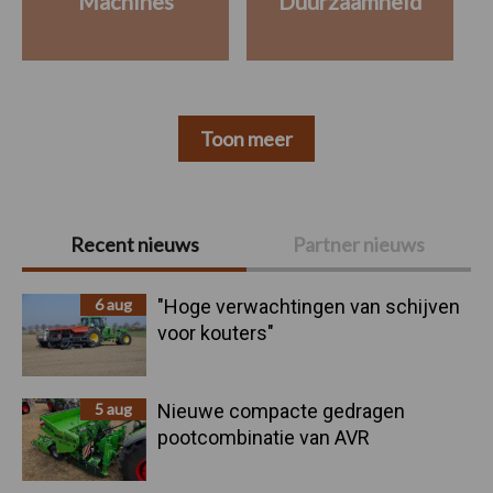
Machines
Duurzaamheid
Toon meer
Primaire
Recent nieuws
Partner nieuws
Sidebar
6 aug
"Hoge verwachtingen van schijven
voor kouters"
5 aug
Nieuwe compacte gedragen
pootcombinatie van AVR