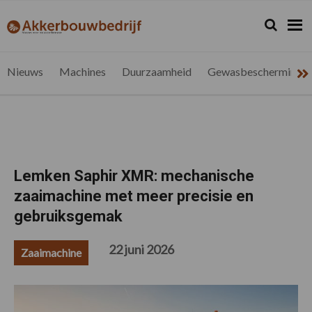
Spring
Door
Spring
Spring
naar
naar
naar
naar
Zoeken...
Zoek
akkerbouwbedrijf.be
Nieuws
de
de
de
de
hoofdnavigatie
hoofd
eerste
voettekst
voor
inhoud
sidebar
de
Nieuws
Machines
Duurzaamheid
Gewasbescherming
vlaamse
akkerbouwer
Lemken Saphir XMR: mechanische
zaaimachine met meer precisie en
gebruiksgemak
22 juni 2026
Zaaimachine