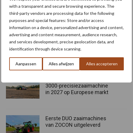
nauwkeurigheid, capaciteit en gebruiksgemak. Door het
with a transparent and secure browsing experience. The
third-party vendors are processing data for the following
vernieuwde doseersysteem, de uitgebreide instelmogelijkheden
purposes and special features: Store and/or access
en de grotere tankcapaciteit moet de machine vooral
information on a device, personalized advertising and content,
aantrekkelijk zijn voor bedrijven die efficiënt willen werken tijdens
advertising and content measurement, audience research,
korte zaaivensters.
and services development, precise geolocation data, and
identification through device scanning.
Bron:
Lemken
Meer artikelen over zaaimachine
Aanpassen
Alles afwijzen
Alles accepteren
Pöttinger brengt Puro H
3000-precisiezaaimachine
in 2027 op Europese markt
Eerste DUO zaaimachines
van ZOCON uitgeleverd