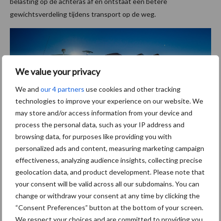
belasting op de achteras af en ontstaat een betere
gewichtsverdeling tijdens transport op de weg.
We value your privacy
We and
our 4 partners
use cookies and other tracking
technologies to improve your experience on our website. We
may store and/or access information from your device and
process the personal data, such as your IP address and
browsing data, for purposes like providing you with
personalized ads and content, measuring marketing campaign
effectiveness, analyzing audience insights, collecting precise
Gericht op capaciteit en
geolocation data, and product development. Please note that
your consent will be valid across all our subdomains. You can
gebruiksgemak
change or withdraw your consent at any time by clicking the
“Consent Preferences” button at the bottom of your screen.
Met de nieuwe Saphir XMR zet Lemken in op een combinatie van
We respect your choices and are committed to providing you