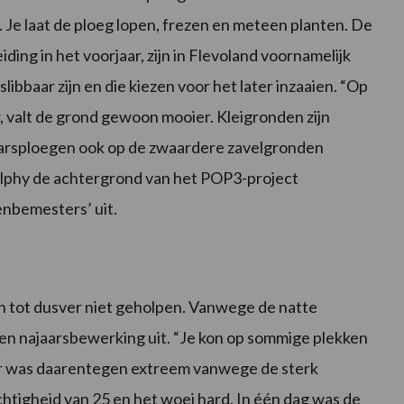
Je laat de ploeg lopen, frezen en meteen planten. De
ding in het voorjaar, zijn in Flevoland voornamelijk
ibbaar zijn en die kiezen voor het later inzaaien. “Op
, valt de grond gewoon mooier. Kleigronden zijn
jaarsploegen ook op de zwaardere zavelgronden
lphy de achtergrond van het POP3-project
nbemesters’ uit.
tot dusver niet geholpen. Vanwege de natte
een najaarsbewerking uit. “Je kon op sommige plekken
ar was daarentegen extreem vanwege de sterk
tigheid van 25 en het woei hard. In één dag was de