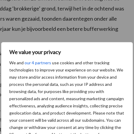
iddag ‘brokkerige’ grond, terwijl het in de ochtend was
s waren gezaaid, toonden daarentegen onder alle
aar kun je bijvoorbeeld een betere bu­fferwerking
We value your privacy
ok met de zachte winters, zonder noemenswaardige
We and
our 4 partners
use cookies and other tracking
n de teler is het om een keuze te maken welke
technologies to improve your experience on our website. We
doel dat die voor ogen hebt. Kies je een
may store and/or access information from your device and
egengaan van veronkruiden wat vooral in de bio speelt
process the personal data, such as your IP address and
browsing data, for purposes like providing you with
orworteling.”
personalized ads and content, measuring marketing campaign
effectiveness, analyzing audience insights, collecting precise
, om voor bodemverbetering op verschillende fronten
geolocation data, and product development. Please note that
 levend organisme. Een veehouder vergeleek het eens
your consent will be valid across all our subdomains. You can
change or withdraw your consent at any time by clicking the
 geven, anders vreet die niet of slecht. Het is nog wel