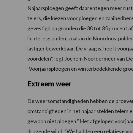
Najaarsploegen geeft daarentegen meer rust. 
telers, die kiezen voor ploegen en zaaibedberei
gevestigd op gronden die 30 tot 35 procent afsl
lichtere gronden, zoals in de Noordoostpolder
lastiger bewerkbaar. De vraag is, heeft voor
voordelen”, legt Jochem Noordermeer van De
‘Voorjaarsploegen en winterbedekkende groe
Extreem weer
De weersomstandigheden hebben de proeven 
omstandigheden in het najaar stelden telers 
gewoon niet ploegen.” Het afgelopen voorja
drogende wind. “We hadden een relatieve voch