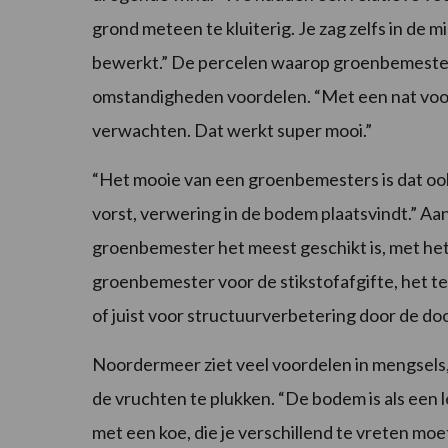
grond meteen te kluiterig. Je zag zelfs in de m
bewerkt.” De percelen waarop groenbemester
omstandigheden voordelen. “Met een nat voorj
verwachten. Dat werkt super mooi.”
“Het mooie van een groenbemesters is dat o
vorst, verwering in de bodem plaatsvindt.” Aa
groenbemester het meest geschikt is, met het 
groenbemester voor de stikstofafgifte, het t
of juist voor structuurverbetering door de do
Noordermeer ziet veel voordelen in mengsels
de vruchten te plukken. “De bodem is als een
met een koe, die je verschillend te vreten moet