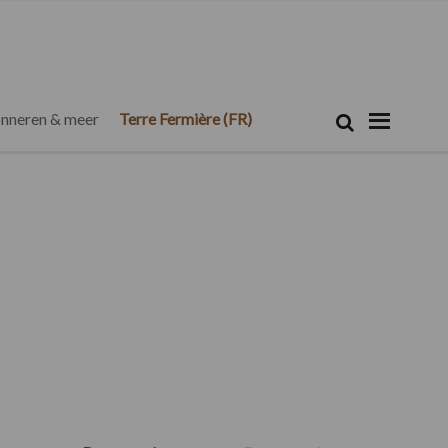
Zoeken...
Zoek
nneren & meer
Terre Fermière (FR)