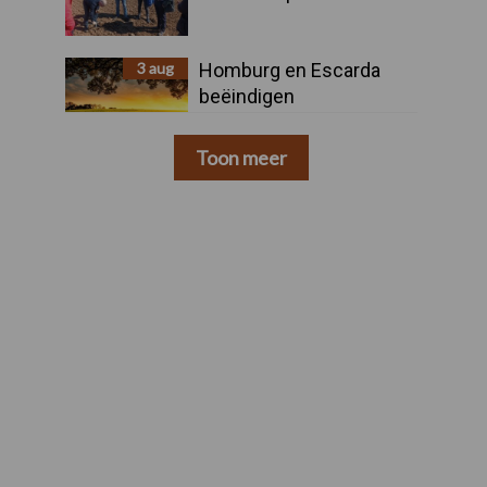
3 aug
Homburg en Escarda
beëindigen
samenwerking
Toon meer