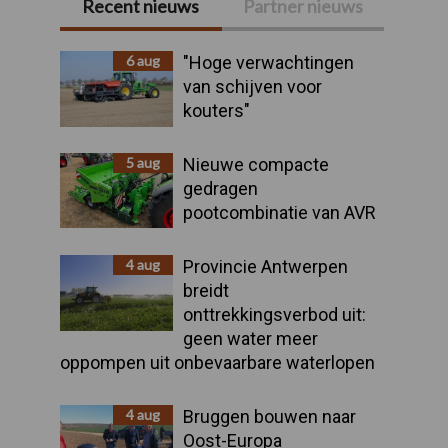
Recent nieuws
Partner nieuws
Primaire
Sidebar
6 aug
"Hoge verwachtingen
van schijven voor
kouters"
5 aug
Nieuwe compacte
gedragen
pootcombinatie van AVR
4 aug
Provincie Antwerpen
breidt
onttrekkingsverbod uit:
geen water meer
oppompen uit onbevaarbare waterlopen
4 aug
Bruggen bouwen naar
Oost-Europa