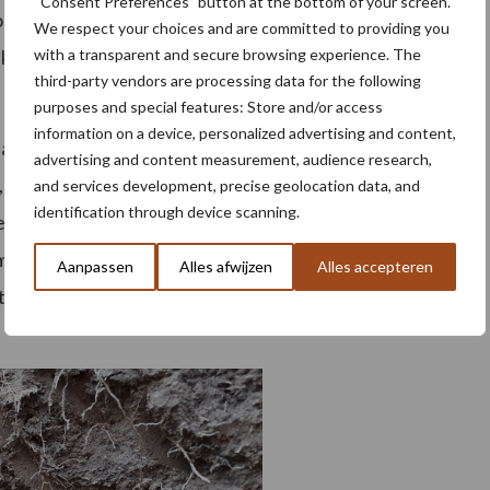
“Consent Preferences” button at the bottom of your screen.
ordelen van gele mosterd op structuurgevoelige grond
We respect your choices and are committed to providing you
with a transparent and secure browsing experience. The
ekeraar en neemt die heel snel een plek in. Neem je die
third-party vendors are processing data for the following
purposes and special features: Store and/or access
information on a device, personalized advertising and content,
jaar je zaait, hoe minder mogelijkheden er qua
advertising and content measurement, audience research,
, “Veel telers mengen al om zo een perfecte
and services development, precise geolocation data, and
identification through device scanning.
lopen najaar zaaiden we in het kader van dit project
et het graven van profielkuilen om te kijken hoe de
Aanpassen
Alles afwijzen
Alles accepteren
twikkeld. Met de kennis, die al over de soorten