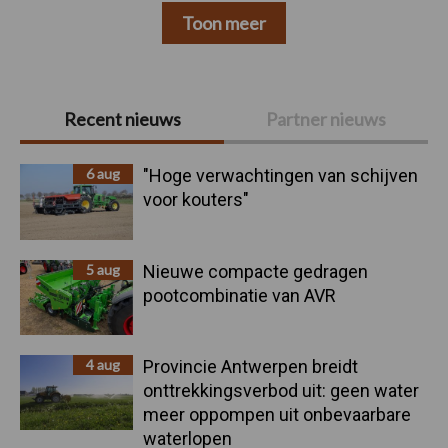
Toon meer
Primaire
Recent nieuws
Partner nieuws
Sidebar
6 aug
"Hoge verwachtingen van schijven
voor kouters"
5 aug
Nieuwe compacte gedragen
pootcombinatie van AVR
4 aug
Provincie Antwerpen breidt
onttrekkingsverbod uit: geen water
meer oppompen uit onbevaarbare
waterlopen