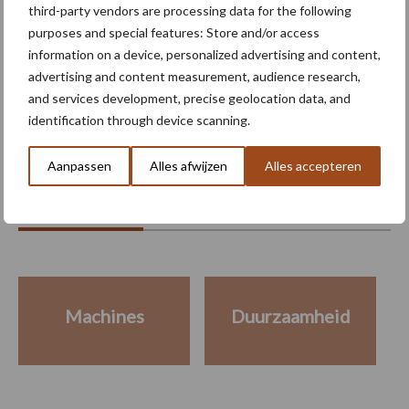
onttrekkingsverbod uit:
third-party vendors are processing data for the following
geen water meer
purposes and special features: Store and/or access
oppompen uit onbevaarbare
information on a device, personalized advertising and content,
waterlopen
advertising and content measurement, audience research,
and services development, precise geolocation data, and
identification through device scanning.
Meer lezen over:
Aanpassen
Alles afwijzen
Alles accepteren
Maak uw keuze
Machines
Duurzaamheid