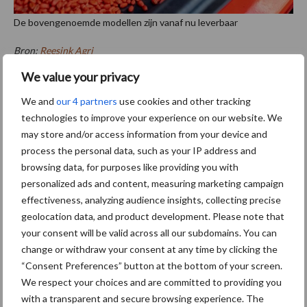
De bovengenoemde modellen zijn vanaf nu leverbaar
Bron:
Reesink Agri
We value your privacy
Meer artikelen over
We and
our 4 partners
use cookies and other tracking
technologies to improve your experience on our website. We
“Hoge verwachtingen van
may store and/or access information from your device and
schijven voor kouters”
process the personal data, such as your IP address and
browsing data, for purposes like providing you with
personalized ads and content, measuring marketing campaign
effectiveness, analyzing audience insights, collecting precise
Nieuwe compacte
geolocation data, and product development. Please note that
gedragen pootcombinatie
your consent will be valid across all our subdomains. You can
van AVR
change or withdraw your consent at any time by clicking the
“Consent Preferences” button at the bottom of your screen.
We respect your choices and are committed to providing you
with a transparent and secure browsing experience. The
Provincie Antwerpen breidt