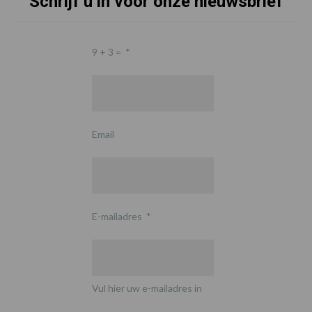
Schrijf u in voor onze nieuwsbrief
9 + 3 =
*
Email
E-mailadres
*
Vul hier uw e-mailadres in