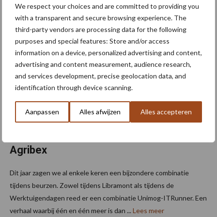
We respect your choices and are committed to providing you
Duidelijk en overzichtelijk, intuïtief en gepersonaliseerd - dat is
with a transparent and secure browsing experience. The
het DNA van de nieuwe configurator, die vanaf begin december
third-party vendors are processing data for the following
beschikbaar is voor alle Belgische ...
Lees meer
purposes and special features: Store and/or access
information on a device, personalized advertising and content,
29 november 2023
advertising and content measurement, audience research,
and services development, precise geolocation data, and
identification through device scanning.
Aanpassen
Alles afwijzen
Alles accepteren
Agrimac toont 60 km/u-kipper op
Agribex
Dit jaar zagen we al enkele keren een bijzondere combinatie
tijdens beurzen. Zowel tijdens Libramont als tijdens de
Werktuigendagen reed er een combinatie Unimog-ITRunner. Een
verhaal waarbij één en één meer is dan ...
Lees meer