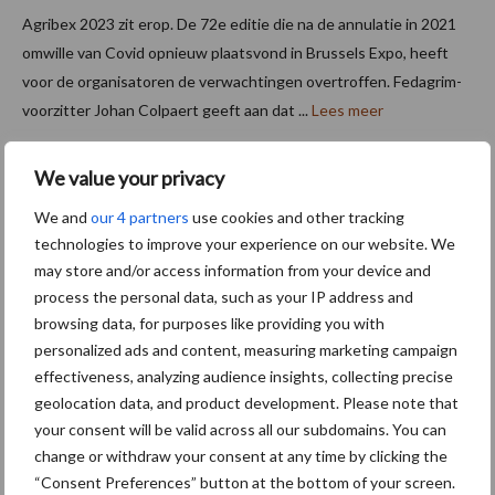
Agribex 2023 zit erop. De 72e editie die na de annulatie in 2021
omwille van Covid opnieuw plaatsvond in Brussels Expo, heeft
voor de organisatoren de verwachtingen overtroffen. Fedagrim-
voorzitter Johan Colpaert geeft aan dat ...
Lees meer
We value your privacy
13 december 2023
We and
our 4 partners
use cookies and other tracking
technologies to improve your experience on our website. We
may store and/or access information from your device and
process the personal data, such as your IP address and
browsing data, for purposes like providing you with
personalized ads and content, measuring marketing campaign
effectiveness, analyzing audience insights, collecting precise
geolocation data, and product development. Please note that
Claas-configurator voor Belgische markt
your consent will be valid across all our subdomains. You can
change or withdraw your consent at any time by clicking the
“Consent Preferences” button at the bottom of your screen.
De nieuwe Claas-configurator is klaar voor de Belgische markt.