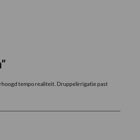
n”
rhoogd tempo realiteit. Druppelirrigatie past