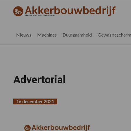
Spring
Door
Spring
naar
naar
naar
akkerbouwbedrijf.be
Nieuws
de
de
de
hoofdnavigatie
hoofd
voettekst
voor
inhoud
de
Nieuws
Machines
Duurzaamheid
Gewasbescherm
vlaamse
akkerbouwer
Advertorial
16 december 2021