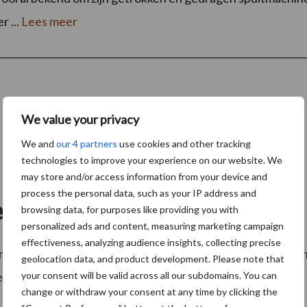
r ...
Lees meer
We value your privacy
We and
our 4 partners
use cookies and other tracking
technologies to improve your experience on our website. We
may store and/or access information from your device and
process the personal data, such as your IP address and
esysteem snel en effectief?
browsing data, for purposes like providing you with
personalized ads and content, measuring marketing campaign
effectiveness, analyzing audience insights, collecting precise
ainagesysteem eenvoudig voor een goede waterhuishoudi
geolocation data, and product development. Please note that
seizoen optimaal worden of ...
your consent will be valid across all our subdomains. You can
Lees meer
change or withdraw your consent at any time by clicking the