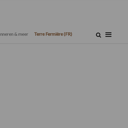
Zoeken...
Zoek
nneren & meer
Terre Fermière (FR)