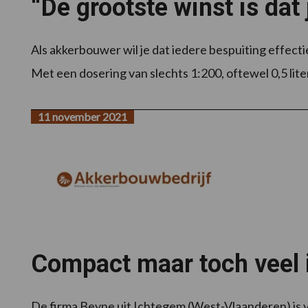
“De grootste winst is dat
Als akkerbouwer wil je dat iedere bespuiting effectief
Met een dosering van slechts 1:200, oftewel 0,5 liter
11 november 2021
Compact maar toch veel
De firma Beyne uit Ichtegem (West-Vlaanderen) is 