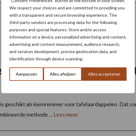
“Consent Preferences” button at the bottom of your screen.
We respect your choices and are committed to providing you
with a transparent and secure browsing experience. The
third-party vendors are processing data for the following
purposes and special features: Store and/or access
information on a device, personalized advertising and content,
advertising and content measurement, audience research,
and services development, precise geolocation data, and
identification through device scanning.
Restrain en MH zeer effect
Aanpassen
Alles afwijzen
Alles accepteren
s geschikt als kiemremmer voor tafelaardappelen. Dat con
combineerde methode ...
Lees meer