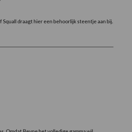
”
 Squall draagt hier een behoorlijk steentje aan bij.
es. Omdat Beyne het volledige gamma wil