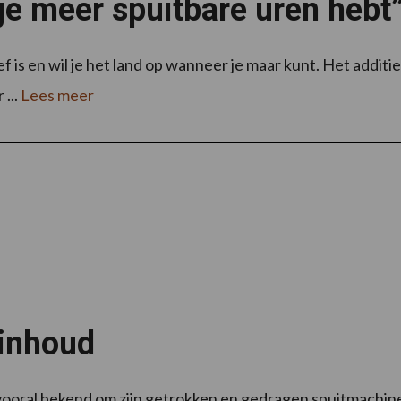
 je meer spuitbare uren hebt
 is en wil je het land op wanneer je maar kunt. Het additief
 ...
Lees meer
 inhoud
vooral bekend om zijn getrokken en gedragen spuitmachin