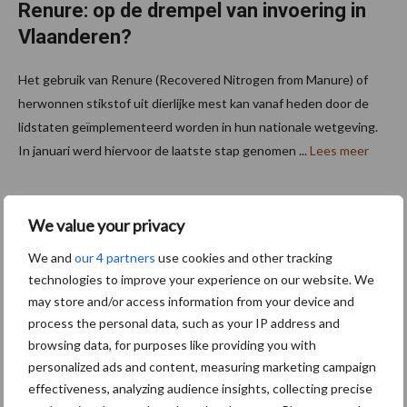
Renure: op de drempel van invoering in
Vlaanderen?
Het gebruik van Renure (Recovered Nitrogen from Manure) of
herwonnen stikstof uit dierlijke mest kan vanaf heden door de
lidstaten geïmplementeerd worden in hun nationale wetgeving.
In januari werd hiervoor de laatste stap genomen ...
Lees meer
18 februari 2026
We value your privacy
We and
our 4 partners
use cookies and other tracking
technologies to improve your experience on our website. We
may store and/or access information from your device and
process the personal data, such as your IP address and
browsing data, for purposes like providing you with
personalized ads and content, measuring marketing campaign
effectiveness, analyzing audience insights, collecting precise
EU Mestimport daalt drastisch door