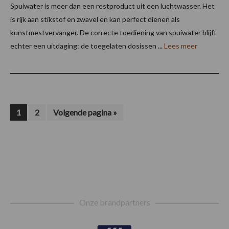
Spuiwater is meer dan een restproduct uit een luchtwasser. Het
is rijk aan stikstof en zwavel en kan perfect dienen als
kunstmestvervanger. De correcte toediening van spuiwater blijft
echter een uitdaging: de toegelaten dosissen ...
Lees meer
Pagina
Pagina
Ga
1
2
Volgende pagina »
naar
Footer
Onze brandpartners