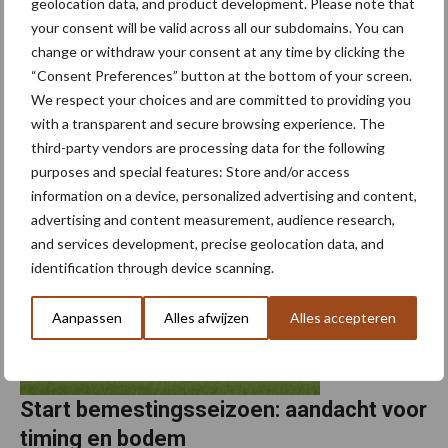
geolocation data, and product development. Please note that
CBAM – Copa Cogeca uit zorgen
your consent will be valid across all our subdomains. You can
change or withdraw your consent at any time by clicking the
De recente cijfers van de Europese Commissie bevestigen een
“Consent Preferences” button at the bottom of your screen.
aanzienlijke daling van de invoer van stikstofmeststoffen in de EU
We respect your choices and are committed to providing you
na de invoering van de Carbon Border Adjustment Mechanism
with a transparent and secure browsing experience. The
(CBAM). In januari 2026 werden slechts ...
Lees meer
third-party vendors are processing data for the following
purposes and special features: Store and/or access
information on a device, personalized advertising and content,
6 februari 2026
advertising and content measurement, audience research,
and services development, precise geolocation data, and
identification through device scanning.
Aanpassen
Alles afwijzen
Alles accepteren
Start bemestingsseizoen: aandacht voor
timing en bodem