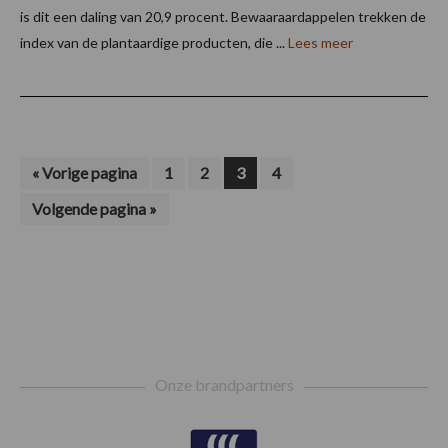
is dit een daling van 20,9 procent. Bewaaraardappelen trekken de
index van de plantaardige producten, die ...
Lees meer
Ga
Pagina
Pagina
Pagina
Pagina
«
Vorige pagina
1
2
3
4
naar
Ga
Volgende pagina »
naar
Footer
Onze brandpartners