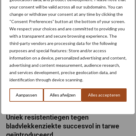
your consent will be valid across all our subdomains. You can
Negen op de tien Vlaamse land- en tuinbouwers hebben
change or withdraw your consent at any time by clicking the
minstens één negatieve impact ervaren door de coronacrisis. De
“Consent Preferences” button at the bottom of your screen.
helft van de Vlaamse land- en tuinbouwers treft ook actief
We respect your choices and are committed to providing you
maatregelen om de crisis het hoofd te bieden. Dat ...
Lees meer
with a transparent and secure browsing experience. The
third-party vendors are processing data for the following
purposes and special features: Store and/or access
19 januari 2021
information on a device, personalized advertising and content,
advertising and content measurement, audience research,
and services development, precise geolocation data, and
identification through device scanning.
Aanpassen
Alles afwijzen
Alles accepteren
Uniek resistentiegen tegen
bladvlekkenziekte succesvol in tarwe
geïntroduceerd