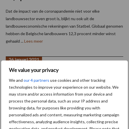
Dat de impact van de coronapandemie niet voor elke
landbouwsector even groot is, blijkt nu ook uit de
landbouweconomische rekeningen van Statbel. Globaal genomen
hebben de Belgische landbouwers 12,3 procent minder winst
gehaald ...
Lees meer
26 januari 2021
We value your privacy
We and
our 4 partners
use cookies and other tracking
technologies to improve your experience on our website. We
may store and/or access information from your device and
process the personal data, such as your IP address and
browsing data, for purposes like providing you with
personalized ads and content, measuring marketing campaign
Belgische land- en tuinbouwsector lijdt
effectiveness, analyzing audience insights, collecting precise
onder coronacrisis
geolocation data, and product development. Please note that