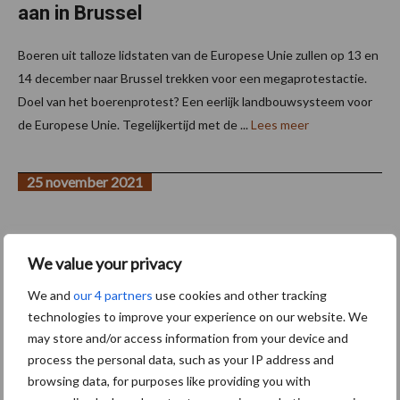
aan in Brussel
Boeren uit talloze lidstaten van de Europese Unie zullen op 13 en
14 december naar Brussel trekken voor een megaprotestactie.
Doel van het boerenprotest? Een eerlijk landbouwsysteem voor
de Europese Unie. Tegelijkertijd met de ...
Lees meer
25 november 2021
We value your privacy
We and
our 4 partners
use cookies and other tracking
technologies to improve your experience on our website. We
may store and/or access information from your device and
process the personal data, such as your IP address and
Cosun introduceert nieuw eiwit isolaat
browsing data, for purposes like providing you with
uit Fava boon