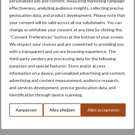
personalized ads and content, measuring marketing campaign
effectiveness, analyzing audience insights, collecting precise
Op de FIE beurs in Frankfurt introduceert Cosun, in lijn met de
geolocation data, and product development. Please note that
nieuwe strategie, een veelbelovend, nieuw product: een eiwit
your consent will be valid across all our subdomains. You can
isolaat uit de Fava boon. Het wordt klimaatvriendelijk
change or withdraw your consent at any time by clicking the
geproduceerd, met een unieke combinatie van ...
Lees meer
“Consent Preferences” button at the bottom of your screen.
We respect your choices and are committed to providing you
with a transparent and secure browsing experience. The
23 november 2021
third-party vendors are processing data for the following
purposes and special features: Store and/or access
information on a device, personalized advertising and content,
advertising and content measurement, audience research,
and services development, precise geolocation data, and
identification through device scanning.
Aanpassen
Alles afwijzen
Alles accepteren
Kverneland Group annuleert deelname
Agribex 2021