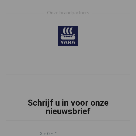
Footer
Onze brandpartners
Schrijf u in voor onze
nieuwsbrief
3 + 0 =
*