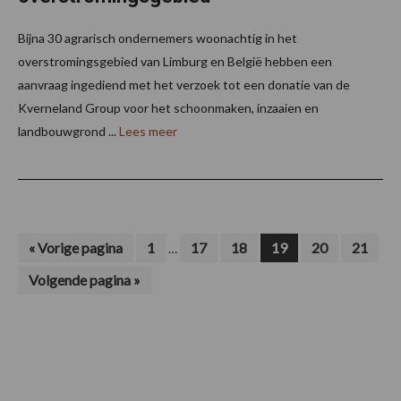
Bijna 30 agrarisch ondernemers woonachtig in het
overstromingsgebied van Limburg en België hebben een
aanvraag ingediend met het verzoek tot een donatie van de
Kverneland Group voor het schoonmaken, inzaaien en
landbouwgrond ...
Lees meer
Interim
Ga
Pagina
Pagina
Pagina
Pagina
Pagina
Pagina
«
Vorige pagina
1
17
18
19
20
21
…
naar
pagina's
Ga
Volgende pagina »
zijn
naar
weggelaten