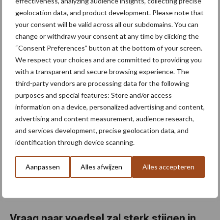
effectiveness, analyzing audience insights, collecting precise
Leiderschap in Europese export van
geolocation data, and product development. Please note that
diepvriesgroenten versterkt
your consent will be valid across all our subdomains. You can
change or withdraw your consent at any time by clicking the
De export van diepvriesgroenten in de EU daalde met -6,5% j-o-j
“Consent Preferences” button at the bottom of your screen.
We respect your choices and are committed to providing you
tot $ 8,4 miljard in 2020. België, de grootste Europese exporteur
with a transparent and secure browsing experience. The
van diepvriesgroenten, versterkte zijn positie in termen van
third-party vendors are processing data for the following
totale export, ondanks een vermindering ...
Lees meer
purposes and special features: Store and/or access
information on a device, personalized advertising and content,
22 juli 2021
advertising and content measurement, audience research,
and services development, precise geolocation data, and
identification through device scanning.
Aanpassen
Alles afwijzen
Alles accepteren
Vraag naar voedsel zal sterk stijgen in