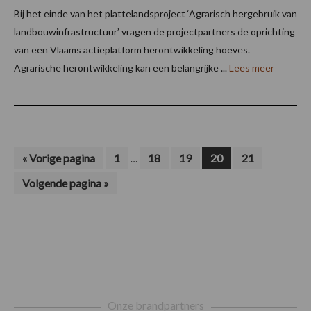
Bij het einde van het plattelandsproject ‘Agrarisch hergebruik van
landbouwinfrastructuur’ vragen de projectpartners de oprichting
van een Vlaams actieplatform herontwikkeling hoeves.
Agrarische herontwikkeling kan een belangrijke ...
Lees meer
Interim
Ga
Pagina
Pagina
Pagina
Pagina
Pagina
«
Vorige pagina
1
18
19
20
21
…
naar
pagina's
Ga
Volgende pagina »
zijn
naar
weggelaten
Footer
Onze brandpartners