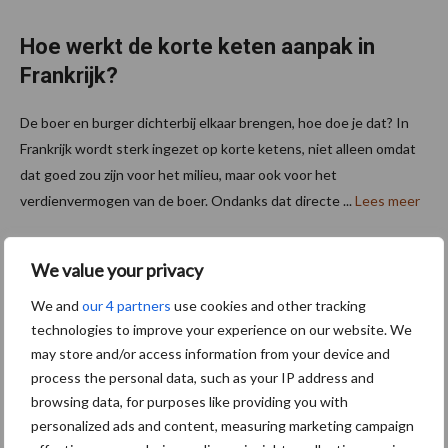
Hoe werkt de korte keten aanpak in
Frankrijk?
De boer en burger dichterbij elkaar brengen, hoe doe je dat? In
Frankrijk wordt sterk ingezet op korte ketens, niet alleen omdat
dat goed zou zijn voor het milieu, maar ook voor het
verdienvermogen van de boer. Ondanks dat directe ...
Lees meer
12 augustus 2021
We value your privacy
We and
our 4 partners
use cookies and other tracking
technologies to improve your experience on our website. We
may store and/or access information from your device and
process the personal data, such as your IP address and
browsing data, for purposes like providing you with
personalized ads and content, measuring marketing campaign