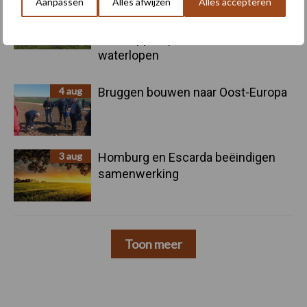
Aanpassen
Alles afwijzen
Alles accepteren
4 aug
Provincie Antwerpen breidt
onttrekkingsverbod uit: geen water
meer oppompen uit onbevaarbare
waterlopen
4 aug
Bruggen bouwen naar Oost-Europa
3 aug
Homburg en Escarda beëindigen
samenwerking
Toon meer