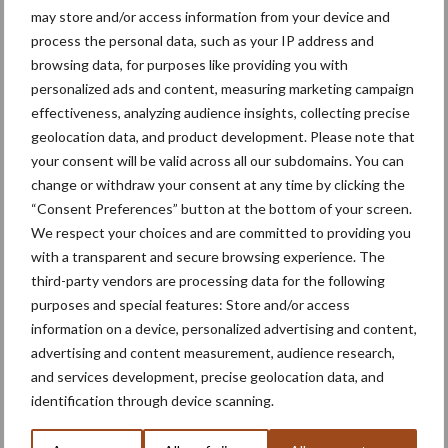
may store and/or access information from your device and
process the personal data, such as your IP address and
browsing data, for purposes like providing you with
personalized ads and content, measuring marketing campaign
Toon meer
effectiveness, analyzing audience insights, collecting precise
geolocation data, and product development. Please note that
your consent will be valid across all our subdomains. You can
change or withdraw your consent at any time by clicking the
Primaire
Recent nieuws
Partner nieuws
“Consent Preferences” button at the bottom of your screen.
Sidebar
We respect your choices and are committed to providing you
with a transparent and secure browsing experience. The
6 aug
"Hoge verwachtingen van schijven
third-party vendors are processing data for the following
voor kouters"
purposes and special features: Store and/or access
information on a device, personalized advertising and content,
advertising and content measurement, audience research,
5 aug
Nieuwe compacte gedragen
and services development, precise geolocation data, and
pootcombinatie van AVR
identification through device scanning.