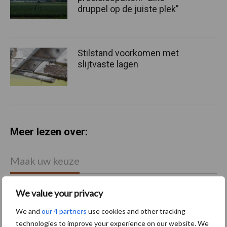
druppel op de juiste plek”
Stilstand voorkomen met
slijtvaste lagen
Meer lezen over:
Maak uw keuze
We value your privacy
We and
our 4 partners
use cookies and other tracking
Machines
Duurzaamheid
technologies to improve your experience on our website. We