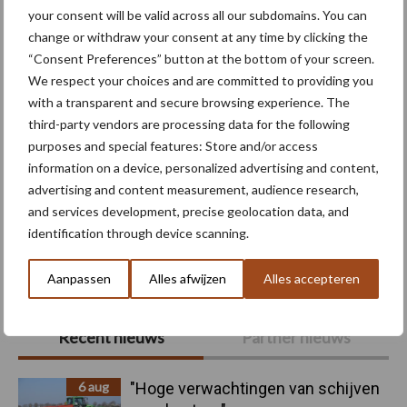
your consent will be valid across all our subdomains. You can
Maak uw keuze
change or withdraw your consent at any time by clicking the
“Consent Preferences” button at the bottom of your screen.
We respect your choices and are committed to providing you
with a transparent and secure browsing experience. The
third-party vendors are processing data for the following
Machines
Duurzaamheid
purposes and special features: Store and/or access
information on a device, personalized advertising and content,
advertising and content measurement, audience research,
and services development, precise geolocation data, and
identification through device scanning.
Toon meer
Aanpassen
Alles afwijzen
Alles accepteren
Primaire
Recent nieuws
Partner nieuws
Sidebar
6 aug
"Hoge verwachtingen van schijven