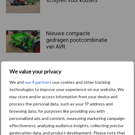
schijven voor kouters”
Nieuwe compacte
gedragen pootcombinatie
van AVR
We value your privacy
Provincie Antwerpen breidt
onttrekkingsverbod uit:
We and
our 4 partners
use cookies and other tracking
geen water meer
technologies to improve your experience on our website. We
oppompen uit onbevaarbare
may store and/or access information from your device and
waterlopen
process the personal data, such as your IP address and
browsing data, for purposes like providing you with
personalized ads and content, measuring marketing campaign
effectiveness, analyzing audience insights, collecting precise
Meer lezen over:
geolocation data, and product development. Please note that