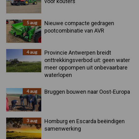
voor kouters"
5 aug
Nieuwe compacte gedragen
pootcombinatie van AVR
4 aug
Provincie Antwerpen breidt
onttrekkingsverbod uit: geen water
meer oppompen uit onbevaarbare
waterlopen
4 aug
Bruggen bouwen naar Oost-Europa
3 aug
Homburg en Escarda beëindigen
samenwerking