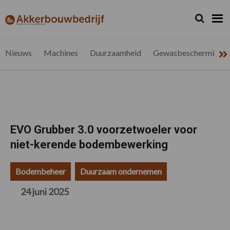
Spring
Door
Spring
Spring
naar
naar
naar
naar
Zoeken...
Zoek
akkerbouwbedrijf.be
Nieuws
de
de
de
de
hoofdnavigatie
hoofd
eerste
voettekst
voor
inhoud
sidebar
de
Nieuws
Machines
Duurzaamheid
Gewasbescherming
vlaamse
akkerbouwer
EVO Grubber 3.0 voorzetwoeler voor
niet-kerende bodembewerking
Bodembeheer
Duurzaam ondernemen
24 juni 2025