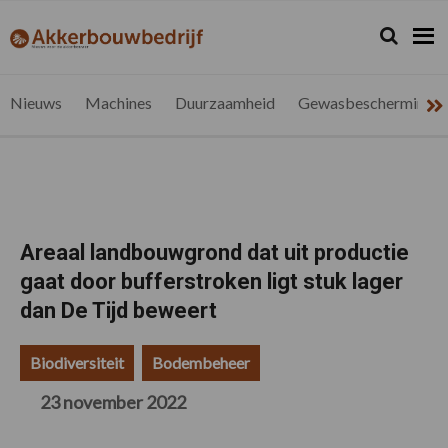
Spring
Door
Spring
Spring
naar
naar
naar
naar
Zoeken...
Zoek
akkerbouwbedrijf.be
Nieuws
de
de
de
de
hoofdnavigatie
hoofd
eerste
voettekst
voor
inhoud
sidebar
de
Nieuws
Machines
Duurzaamheid
Gewasbescherming
vlaamse
akkerbouwer
Areaal landbouwgrond dat uit productie
gaat door bufferstroken ligt stuk lager
dan De Tijd beweert
Biodiversiteit
Bodembeheer
23 november 2022