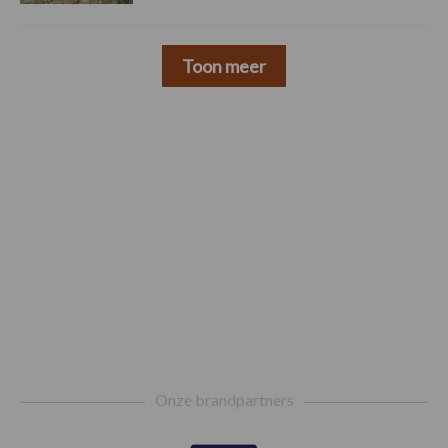
Toon meer
Footer
Onze brandpartners