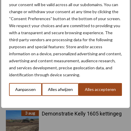
pootcombinatie van AVR
your consent will be valid across all our subdomains. You can
change or withdraw your consent at any time by clicking the
“Consent Preferences” button at the bottom of your screen.
4 aug
Provincie Antwerpen breidt
We respect your choices and are committed to providing you
onttrekkingsverbod uit: geen water
with a transparent and secure browsing experience. The
meer oppompen uit onbevaarbare
third-party vendors are processing data for the following
waterlopen
purposes and special features: Store and/or access
information on a device, personalized advertising and content,
4 aug
Bruggen bouwen naar Oost-Europa
advertising and content measurement, audience research,
and services development, precise geolocation data, and
identification through device scanning.
3 aug
Homburg en Escarda beëindigen
Aanpassen
Alles afwijzen
Alles accepteren
samenwerking
3 aug
Demonstratie Kelly 1605 kettingeg