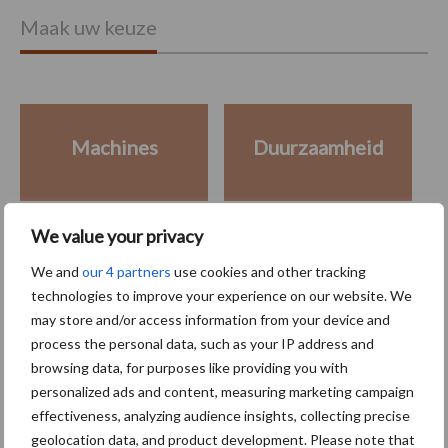
Maak uw keuze
Machines
Duurzaamheid
We value your privacy
Toon meer
We and
our 4 partners
use cookies and other tracking
technologies to improve your experience on our website. We
may store and/or access information from your device and
process the personal data, such as your IP address and
Primaire
Recent nieuws
Partner nieuws
browsing data, for purposes like providing you with
Sidebar
personalized ads and content, measuring marketing campaign
effectiveness, analyzing audience insights, collecting precise
5 aug
Nieuwe compacte gedragen
geolocation data, and product development. Please note that