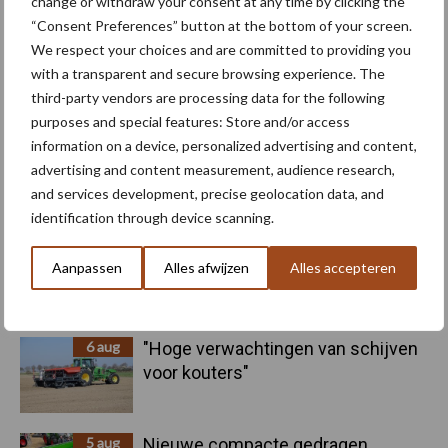
change or withdraw your consent at any time by clicking the
“Consent Preferences” button at the bottom of your screen.
We respect your choices and are committed to providing you
Machines
Duurzaamheid
with a transparent and secure browsing experience. The
third-party vendors are processing data for the following
purposes and special features: Store and/or access
information on a device, personalized advertising and content,
advertising and content measurement, audience research,
and services development, precise geolocation data, and
Toon meer
identification through device scanning.
Aanpassen
Alles afwijzen
Alles accepteren
Primaire
Recent nieuws
Partner nieuws
Sidebar
6 aug
"Hoge verwachtingen van schijven
voor kouters"
5 aug
Nieuwe compacte gedragen