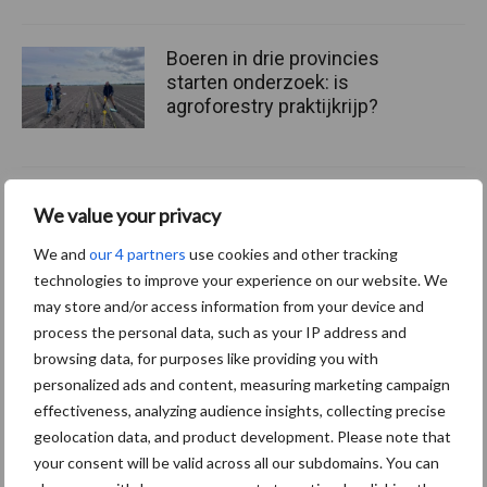
Boeren in drie provincies
starten onderzoek: is
agroforestry praktijkrijp?
Hazelnoten winnen terrein:
We value your privacy
praktijkperceel versterkt
kennis over teelt in
We and
our 4 partners
use cookies and other tracking
Vlaanderen
technologies to improve your experience on our website. We
may store and/or access information from your device and
process the personal data, such as your IP address and
browsing data, for purposes like providing you with
Meer lezen over:
personalized ads and content, measuring marketing campaign
effectiveness, analyzing audience insights, collecting precise
Maak uw keuze
geolocation data, and product development. Please note that
your consent will be valid across all our subdomains. You can