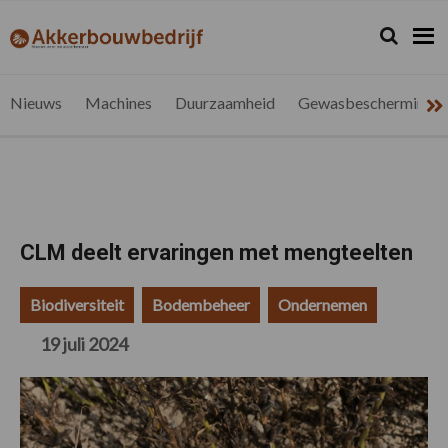
Spring
Door
Spring
Spring
naar
naar
naar
naar
Zoeken...
Zoek
akkerbouwbedrijf.be
Nieuws
de
de
de
de
hoofdnavigatie
hoofd
eerste
voettekst
voor
inhoud
sidebar
de
Nieuws
Machines
Duurzaamheid
Gewasbescherming
vlaamse
akkerbouwer
CLM deelt ervaringen met mengteelten
Biodiversiteit
Bodembeheer
Ondernemen
19 juli 2024