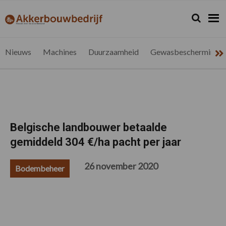
Spring
Door
Spring
Spring
naar
naar
naar
naar
Zoeken...
Zoek
akkerbouwbedrijf.be
Nieuws
de
de
de
de
hoofdnavigatie
hoofd
eerste
voettekst
voor
inhoud
sidebar
de
Nieuws
Machines
Duurzaamheid
Gewasbescherming
vlaamse
akkerbouwer
Belgische landbouwer betaalde
gemiddeld 304 €/ha pacht per jaar
26 november 2020
Bodembeheer