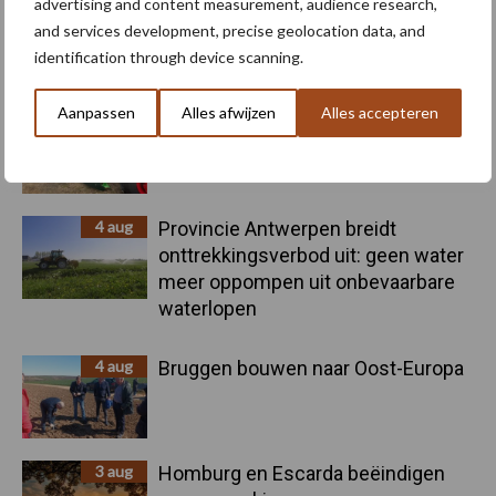
advertising and content measurement, audience research,
6 aug
"Hoge verwachtingen van schijven
and services development, precise geolocation data, and
voor kouters"
identification through device scanning.
Aanpassen
Alles afwijzen
Alles accepteren
5 aug
Nieuwe compacte gedragen
pootcombinatie van AVR
4 aug
Provincie Antwerpen breidt
onttrekkingsverbod uit: geen water
meer oppompen uit onbevaarbare
waterlopen
4 aug
Bruggen bouwen naar Oost-Europa
3 aug
Homburg en Escarda beëindigen