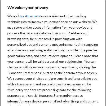
Meer lezen over:
We value your privacy
Maak uw keuze
We and
our 4 partners
use cookies and other tracking
technologies to improve your experience on our website. We
may store and/or access information from your device and
process the personal data, such as your IP address and
browsing data, for purposes like providing you with
Machines
Duurzaamheid
personalized ads and content, measuring marketing campaign
effectiveness, analyzing audience insights, collecting precise
geolocation data, and product development. Please note that
your consent will be valid across all our subdomains. You can
change or withdraw your consent at any time by clicking the
“Consent Preferences” button at the bottom of your screen.
Toon meer
We respect your choices and are committed to providing you
with a transparent and secure browsing experience. The
third-party vendors are processing data for the following
Primaire
purposes and special features: Store and/or access
Recent nieuws
Partner nieuws
information on a device, personalized advertising and content,
Sidebar