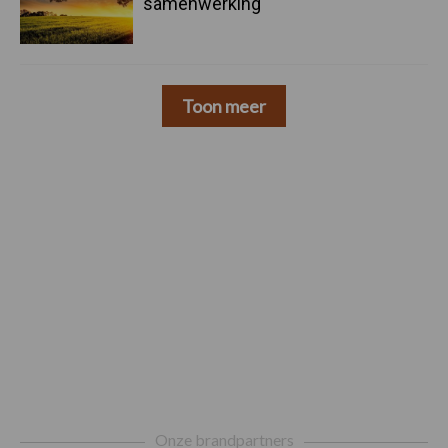
samenwerking
Toon meer
Footer
Onze brandpartners