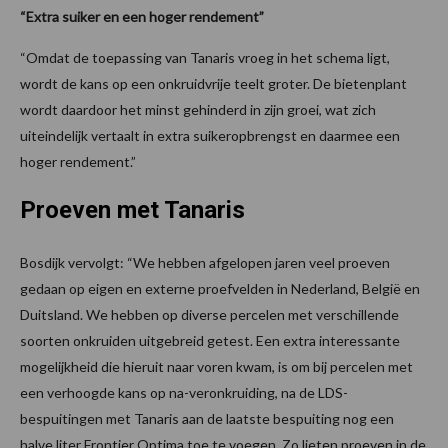
“Extra suiker en een hoger rendement”
“Omdat de toepassing van Tanaris vroeg in het schema ligt,
wordt de kans op een onkruidvrije teelt groter. De bietenplant
wordt daardoor het minst gehinderd in zijn groei, wat zich
uiteindelijk vertaalt in extra suikeropbrengst en daarmee een
hoger rendement.”
Proeven met Tanaris
Bosdijk vervolgt: “We hebben afgelopen jaren veel proeven
gedaan op eigen en externe proefvelden in Nederland, België en
Duitsland. We hebben op diverse percelen met verschillende
soorten onkruiden uitgebreid getest. Een extra interessante
mogelijkheid die hieruit naar voren kwam, is om bij percelen met
een verhoogde kans op na-veronkruiding, na de LDS-
bespuitingen met Tanaris aan de laatste bespuiting nog een
halve liter Frontier Optima toe te voegen. Zo lieten proeven in de