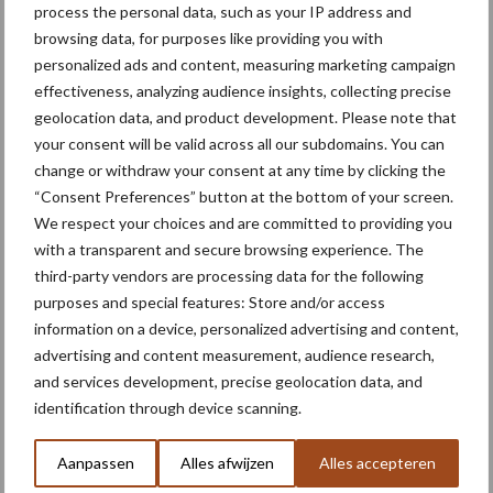
process the personal data, such as your IP address and
verwachting uit dat we met Tanaris de bietentelers weer een
browsing data, for purposes like providing you with
stukje continuïteit en zekerheid kunnen bieden.”
personalized ads and content, measuring marketing campaign
Meer informatie over Tanaris?
Neem contact op met uw
effectiveness, analyzing audience insights, collecting precise
teeltadviseur
geolocation data, and product development. Please note that
your consent will be valid across all our subdomains. You can
Meer artikelen over
change or withdraw your consent at any time by clicking the
“Consent Preferences” button at the bottom of your screen.
We respect your choices and are committed to providing you
“Hoge verwachtingen van
schijven voor kouters”
with a transparent and secure browsing experience. The
third-party vendors are processing data for the following
purposes and special features: Store and/or access
information on a device, personalized advertising and content,
advertising and content measurement, audience research,
Nieuwe compacte
and services development, precise geolocation data, and
gedragen pootcombinatie
identification through device scanning.
van AVR
Aanpassen
Alles afwijzen
Alles accepteren