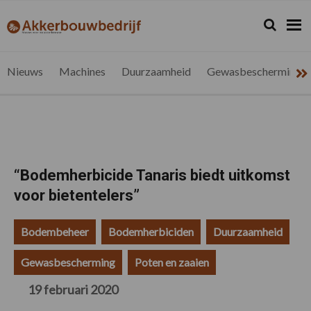
Spring
Door
Spring
Spring
naar
naar
naar
naar
Zoeken...
Zoek
akkerbouwbedrijf.be
Nieuws
de
de
de
de
hoofdnavigatie
hoofd
eerste
voettekst
voor
inhoud
sidebar
de
Nieuws
Machines
Duurzaamheid
Gewasbescherming
vlaamse
akkerbouwer
“Bodemherbicide Tanaris biedt uitkomst
voor bietentelers”
Bodembeheer
Bodemherbiciden
Duurzaamheid
Gewasbescherming
Poten en zaaien
19 februari 2020