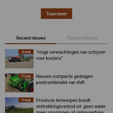
Toon meer
Primaire
Recent nieuws
Partner nieuws
Sidebar
6 aug
"Hoge verwachtingen van schijven
voor kouters"
5 aug
Nieuwe compacte gedragen
pootcombinatie van AVR
4 aug
Provincie Antwerpen breidt
onttrekkingsverbod uit: geen water
meer oppompen uit onbevaarbare