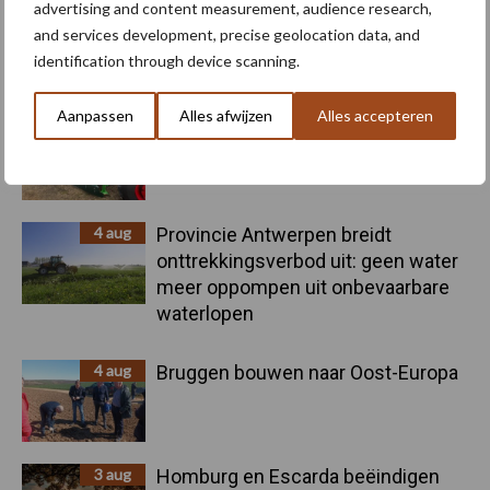
advertising and content measurement, audience research,
6 aug
"Hoge verwachtingen van schijven
and services development, precise geolocation data, and
voor kouters"
identification through device scanning.
Aanpassen
Alles afwijzen
Alles accepteren
5 aug
Nieuwe compacte gedragen
pootcombinatie van AVR
4 aug
Provincie Antwerpen breidt
onttrekkingsverbod uit: geen water
meer oppompen uit onbevaarbare
waterlopen
4 aug
Bruggen bouwen naar Oost-Europa
3 aug
Homburg en Escarda beëindigen