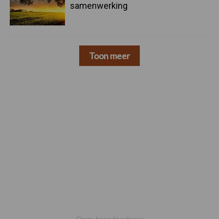
samenwerking
Toon meer
Footer
Onze brandpartners