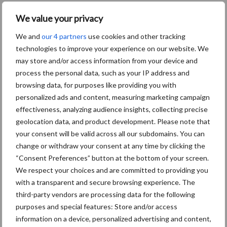
Meer lezen over:
We value your privacy
Maak uw keuze
We and
our 4 partners
use cookies and other tracking
technologies to improve your experience on our website. We
may store and/or access information from your device and
process the personal data, such as your IP address and
browsing data, for purposes like providing you with
Machines
Duurzaamheid
personalized ads and content, measuring marketing campaign
effectiveness, analyzing audience insights, collecting precise
geolocation data, and product development. Please note that
your consent will be valid across all our subdomains. You can
change or withdraw your consent at any time by clicking the
“Consent Preferences” button at the bottom of your screen.
Toon meer
We respect your choices and are committed to providing you
with a transparent and secure browsing experience. The
third-party vendors are processing data for the following
Primaire
purposes and special features: Store and/or access
Recent nieuws
Partner nieuws
information on a device, personalized advertising and content,
Sidebar