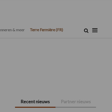
Zoeken...
Zoek
nneren & meer
Terre Fermière (FR)
Recent nieuws
Partner nieuws
Primaire