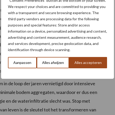
“Consent Preferences” button at the bottom of your screen.
We respect your choices and are committed to providing you
n en opbrengsten door misoogsten uitbleven, zag hij
with a transparent and secure browsing experience. The
eneratieve landbouw werkt. Het ecosysteem was zich
third-party vendors are processing data for the following
purposes and special features: Store and/or access
egenwormen te vinden op het bedrijf. ‘Ik realiseerde
information on a device, personalized advertising and content,
nze gewassen niet van het land gehaald. Ik had al die
advertising and content measurement, audience research,
and services development, precise geolocation data, and
lak waardoor de bodem beschermd werd en er daar
identification through device scanning.
eden. Met name de mycorrhizaschimmels in de bodem
nismen vormen een symbiotische relatie met de
Aanpassen
Alles afwijzen
Alles accepteren
eerlijk voor een gezonde bodem.’
n de loop der jaren vernietigd door intensieve
minimale bodem aggregaten, waardoor er dus een
 en de waterinfiltratie slecht was. Stop met
an leven is de sleutel tot het transformeren van