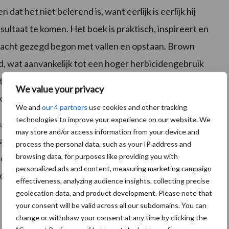
at het niet belerend is, want eerlijk is eerlijk hij
ultaat te komen. Het boek is praktisch, inspireert en
 zacht gezegd begon met vallen en opstaan. Brown
, wat aanvankelijk tot een hoger herbicidengebruik
aakt tegen glyfosaat, waarna de Amerikaanse boer
We value your privacy
ken.
We and
our 4 partners
use cookies and other tracking
technologies to improve your experience on our website. We
, die korte metten met het onkruid hebben gemaakt.
may store and/or access information from your device and
 jaar van mislukte oogsten een hel waren, maar
process the personal data, such as your IP address and
browsing data, for purposes like providing you with
s had kunnen overkomen. Omdat we door geworden
personalized ads and content, measuring marketing campaign
m met de natuur te werken in plaats van er tegen’,
effectiveness, analyzing audience insights, collecting precise
geolocation data, and product development. Please note that
your consent will be valid across all our subdomains. You can
change or withdraw your consent at any time by clicking the