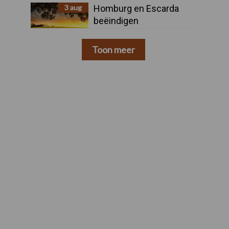
3 aug
Homburg en Escarda
beëindigen
samenwerking
Toon meer