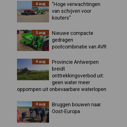
Sidebar
6 aug
"Hoge verwachtingen
van schijven voor
kouters"
5 aug
Nieuwe compacte
gedragen
pootcombinatie van AVR
4 aug
Provincie Antwerpen
breidt
onttrekkingsverbod uit:
geen water meer
oppompen uit onbevaarbare waterlopen
4 aug
Bruggen bouwen naar
Oost-Europa