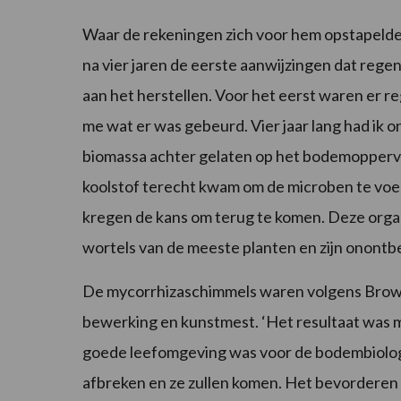
Waar de rekeningen zich voor hem opstapelde
na vier jaren de eerste aanwijzingen dat reg
aan het herstellen. Voor het eerst waren er r
me wat er was gebeurd. Vier jaar lang had ik o
biomassa achter gelaten op het bodemopperv
koolstof terecht kwam om de microben te vo
kregen de kans om terug te komen. Deze orga
wortels van de meeste planten en zijn onontb
De mycorrhizaschimmels waren volgens Brown i
bewerking en kunstmest. ‘Het resultaat was 
goede leefomgeving was voor de bodembiologie
afbreken en ze zullen komen. Het bevorderen v