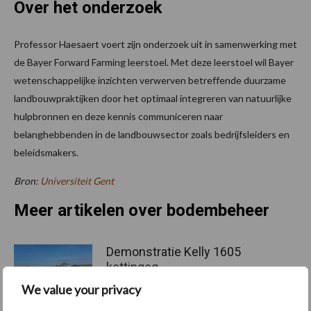
Over het onderzoek
Professor Haesaert voert zijn onderzoek uit in samenwerking met
de Bayer Forward Farming leerstoel. Met deze leerstoel wil Bayer
wetenschappelijke inzichten verwerven betreffende duurzame
landbouwpraktijken door het optimaal integreren van natuurlijke
hulpbronnen en deze kennis communiceren naar
belanghebbenden in de landbouwsector zoals bedrijfsleiders en
beleidsmakers.
Bron:
Universiteit Gent
Meer artikelen over bodembeheer
Demonstratie Kelly 1605
kettingeg
We value your privacy