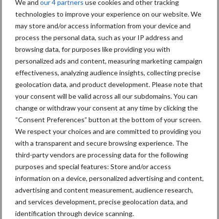
We and
our 4 partners
use cookies and other tracking
technologies to improve your experience on our website. We
“Grond is ons canvas”
may store and/or access information from your device and
process the personal data, such as your IP address and
browsing data, for purposes like providing you with
personalized ads and content, measuring marketing campaign
effectiveness, analyzing audience insights, collecting precise
geolocation data, and product development. Please note that
Groenbedekkers voor een
your consent will be valid across all our subdomains. You can
gezonde landbouwbodem
change or withdraw your consent at any time by clicking the
“Consent Preferences” button at the bottom of your screen.
We respect your choices and are committed to providing you
with a transparent and secure browsing experience. The
third-party vendors are processing data for the following
Meer lezen over:
purposes and special features: Store and/or access
information on a device, personalized advertising and content,
Maak uw keuze
advertising and content measurement, audience research,
and services development, precise geolocation data, and
identification through device scanning.