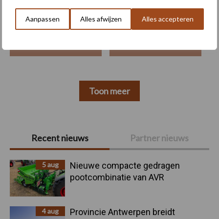
Aanpassen
Alles afwijzen
Alles accepteren
Machines
Duurzaamheid
Toon meer
Primaire
Recent nieuws
Partner nieuws
Sidebar
5 aug
Nieuwe compacte gedragen
pootcombinatie van AVR
4 aug
Provincie Antwerpen breidt