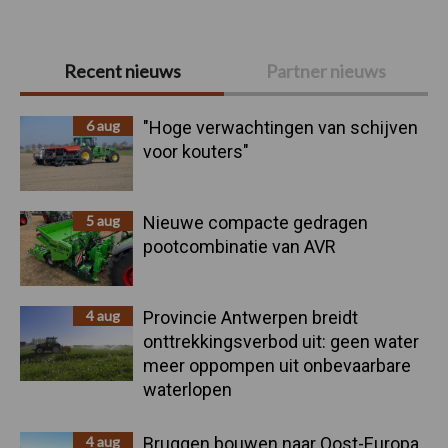
Primaire
Recent nieuws
Partner nieuws
Sidebar
6 aug
"Hoge verwachtingen van schijven
voor kouters"
5 aug
Nieuwe compacte gedragen
pootcombinatie van AVR
4 aug
Provincie Antwerpen breidt
onttrekkingsverbod uit: geen water
meer oppompen uit onbevaarbare
waterlopen
4 aug
Bruggen bouwen naar Oost-Europa