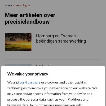
Bron:
Evers Agro
Meer artikelen over
precisielandbouw
Homburg en Escarda
beëindigen samenwerking
Middel besparen met
precisiespuiten: “Elke
We value your privacy
druppel op de juiste plek”
We and
our 4 partners
use cookies and other tracking
technologies to improve your experience on our website. We
may store and/or access information from your device and
In-row wieders: camera’s en
process the personal data, such as your IP address and
schoffelelementen vormen
browsing data, for purposes like providing you with