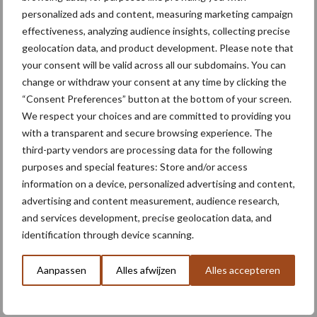
een gouden duo
personalized ads and content, measuring marketing campaign
effectiveness, analyzing audience insights, collecting precise
geolocation data, and product development. Please note that
your consent will be valid across all our subdomains. You can
change or withdraw your consent at any time by clicking the
Meer lezen over:
“Consent Preferences” button at the bottom of your screen.
We respect your choices and are committed to providing you
Maak uw keuze
with a transparent and secure browsing experience. The
third-party vendors are processing data for the following
purposes and special features: Store and/or access
information on a device, personalized advertising and content,
advertising and content measurement, audience research,
Machines
Duurzaamheid
and services development, precise geolocation data, and
identification through device scanning.
Aanpassen
Alles afwijzen
Alles accepteren
Toon meer