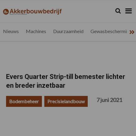
Spring
Door
Spring
Spring
naar
naar
naar
naar
Zoeken...
Zoek
akkerbouwbedrijf.be
Nieuws
de
de
de
de
hoofdnavigatie
hoofd
eerste
voettekst
voor
inhoud
sidebar
de
Nieuws
Machines
Duurzaamheid
Gewasbescherming
vlaamse
akkerbouwer
Evers Quarter Strip-till bemester lichter
en breder inzetbaar
7 juni 2021
Bodembeheer
Precisielandbouw