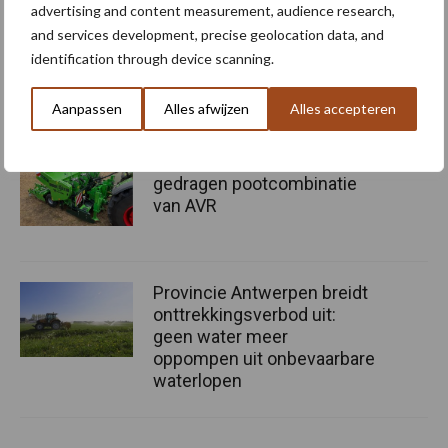
advertising and content measurement, audience research,
“Hoge verwachtingen van
and services development, precise geolocation data, and
schijven voor kouters”
identification through device scanning.
Aanpassen
Alles afwijzen
Alles accepteren
Nieuwe compacte
gedragen pootcombinatie
van AVR
Provincie Antwerpen breidt
onttrekkingsverbod uit:
geen water meer
oppompen uit onbevaarbare
waterlopen