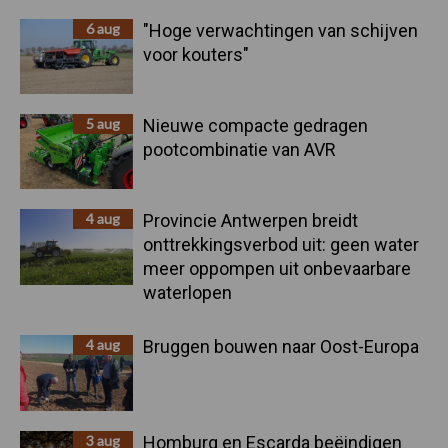
Sidebar
6 aug
"Hoge verwachtingen van schijven
voor kouters"
5 aug
Nieuwe compacte gedragen
pootcombinatie van AVR
4 aug
Provincie Antwerpen breidt
onttrekkingsverbod uit: geen water
meer oppompen uit onbevaarbare
waterlopen
4 aug
Bruggen bouwen naar Oost-Europa
3 aug
Homburg en Escarda beëindigen