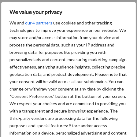
Michel Malfait ziet daarnaast nog een belangrijke pluspunt om
We value your privacy
met een dergelijke softwarepakket te werken: “De kans op
invoerfouten is minimaal. Omdat alle fytomiddelen (gelinkt met
We and
our 4 partners
use cookies and other tracking
fytoweb) met de eigenschappen in het programma staan, komen
technologies to improve your experience on our website. We
we automatisch te weten of we voldoen aan alle (wettelijke)
may store and/or access information from your device and
verplichtingen zoals de Global-GAP, Voedselveiligheid en
process the personal data, such as your IP address and
browsing data, for purposes like providing you with
Vegaplan.” Het systeem bespaart de Belgische teler dus een
personalized ads and content, measuring marketing campaign
hoop tijd en administratieve rompslomp.
effectiveness, analyzing audience insights, collecting precise
Meer informatie over de
geolocation data, and product development. Please note that
mogelijkheden van CropVision?
your consent will be valid across all our subdomains. You can
change or withdraw your consent at any time by clicking the
Bezoek de website van AgroVision:
“Consent Preferences” button at the bottom of your screen.
www.cropvision.be
We respect your choices and are committed to providing you
with a transparent and secure browsing experience. The
[adrotate banner=”36″]
third-party vendors are processing data for the following
purposes and special features: Store and/or access
Meer artikelen over
information on a device, personalized advertising and content,