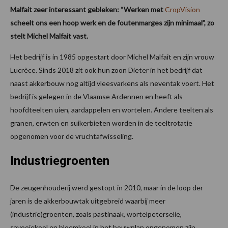
Malfait zeer interessant gebleken: “Werken met
CropVision
scheelt ons een hoop werk en de foutenmarges zijn minimaal”, zo
stelt Michel Malfait vast.
Het bedrijf is in 1985 opgestart door Michel Malfait en zijn vrouw
Lucrèce. Sinds 2018 zit ook hun zoon Dieter in het bedrijf dat
naast akkerbouw nog altijd vleesvarkens als neventak voert. Het
bedrijf is gelegen in de Vlaamse Ardennen en heeft als
hoofdteelten uien, aardappelen en wortelen. Andere teelten als
granen, erwten en suikerbieten worden in de teeltrotatie
opgenomen voor de vruchtafwisseling.
Industriegroenten
De zeugenhouderij werd gestopt in 2010, maar in de loop der
jaren is de akkerbouwtak uitgebreid waarbij meer
(industrie)groenten, zoals pastinaak, wortelpeterselie,
savooiekool en bloemkool in het bouwplan opgenomen zijn.