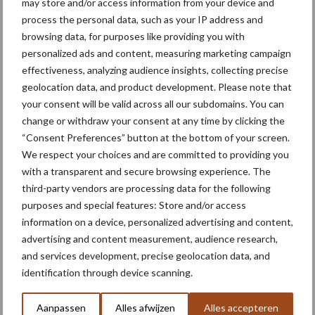
may store and/or access information from your device and
process the personal data, such as your IP address and
browsing data, for purposes like providing you with
personalized ads and content, measuring marketing campaign
Toon meer
effectiveness, analyzing audience insights, collecting precise
geolocation data, and product development. Please note that
your consent will be valid across all our subdomains. You can
Primaire
change or withdraw your consent at any time by clicking the
Recent nieuws
Partner nieuws
“Consent Preferences” button at the bottom of your screen.
Sidebar
We respect your choices and are committed to providing you
6 aug
"Hoge verwachtingen van schijven
with a transparent and secure browsing experience. The
voor kouters"
third-party vendors are processing data for the following
purposes and special features: Store and/or access
information on a device, personalized advertising and content,
5 aug
Nieuwe compacte gedragen
advertising and content measurement, audience research,
pootcombinatie van AVR
and services development, precise geolocation data, and
identification through device scanning.
4 aug
Provincie Antwerpen breidt
Aanpassen
Alles afwijzen
Alles accepteren