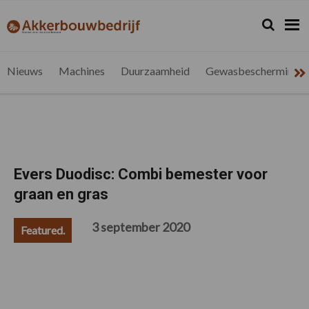
Spring
Door
Spring
Spring
naar
naar
naar
naar
Zoeken...
Zoek
akkerbouwbedrijf.be
Nieuws
de
de
de
de
hoofdnavigatie
hoofd
eerste
voettekst
voor
inhoud
sidebar
de
Nieuws
Machines
Duurzaamheid
Gewasbescherming
vlaamse
akkerbouwer
Evers Duodisc: Combi bemester voor
graan en gras
3 september 2020
Featured.