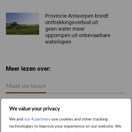
Provincie Antwerpen breidt
onttrekkingsverbod uit:
geen water meer
oppompen uit onbevaarbare
waterlopen
Meer lezen over:
Maak uw keuze
We value your privacy
We and
our 4 partners
use cookies and other tracking
Machines
Duurzaamheid
technologies to improve your experience on our website. We