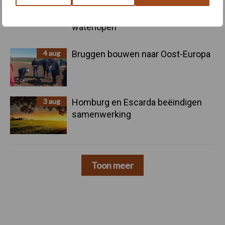
onttrekkingsverbod uit: geen water
meer oppompen uit onbevaarbare
waterlopen
4 aug
Bruggen bouwen naar Oost-Europa
3 aug
Homburg en Escarda beëindigen
samenwerking
Toon meer