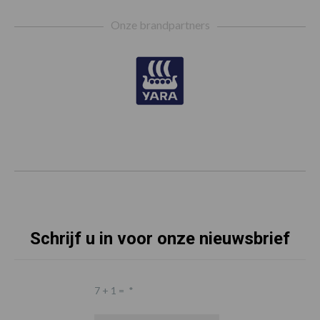
Footer
Onze brandpartners
Schrijf u in voor onze nieuwsbrief
7 + 1 =
*