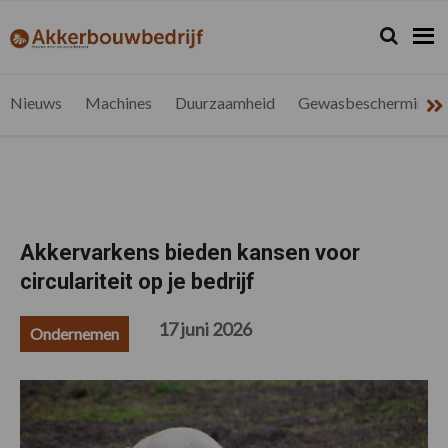
Spring
Door
Spring
Spring
naar
naar
naar
naar
Zoeken...
Zoek
akkerbouwbedrijf.be
Nieuws
de
de
de
de
hoofdnavigatie
hoofd
eerste
voettekst
voor
inhoud
sidebar
de
Nieuws
Machines
Duurzaamheid
Gewasbescherming
vlaamse
akkerbouwer
Akkervarkens bieden kansen voor
circulariteit op je bedrijf
17 juni 2026
Ondernemen