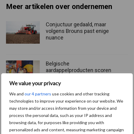
Meer artikelen over ondernemen
Conjuctuur gedaald, maar
volgens Brouns past enige
nuance
Belgische
aardappelproducten scoren
in Azië tijdens FHA
We value your privacy
Singapore
We and
our 4 partners
use cookies and other tracking
technologies to improve your experience on our website. We
Europees Parlement wil
may store and/or access information from your device and
hoger landbouwbudget in
process the personal data, such as your IP address and
volgende EU-begroting
browsing data, for purposes like providing you with
personalized ads and content, measuring marketing campaign