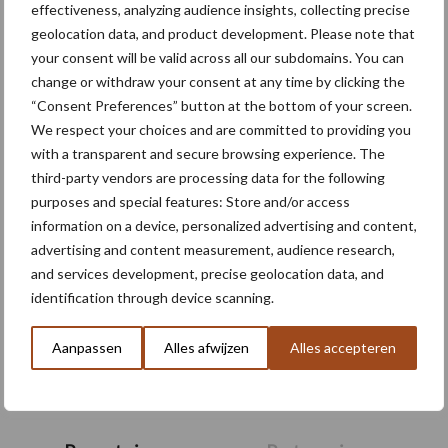
effectiveness, analyzing audience insights, collecting precise
geolocation data, and product development. Please note that
Meer lezen over:
your consent will be valid across all our subdomains. You can
change or withdraw your consent at any time by clicking the
“Consent Preferences” button at the bottom of your screen.
Maak uw keuze
We respect your choices and are committed to providing you
with a transparent and secure browsing experience. The
third-party vendors are processing data for the following
purposes and special features: Store and/or access
information on a device, personalized advertising and content,
Machines
Duurzaamheid
advertising and content measurement, audience research,
and services development, precise geolocation data, and
identification through device scanning.
Aanpassen
Alles afwijzen
Alles accepteren
Toon meer
Primaire