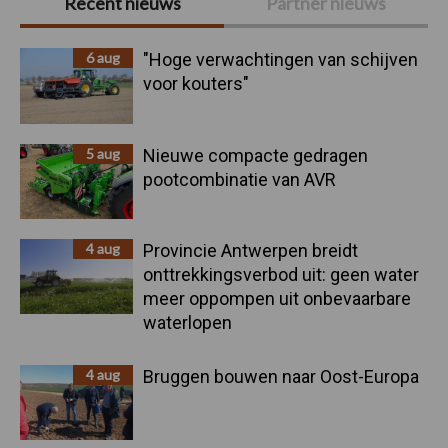
Recent nieuws
Partner nieuws
Sidebar
6 aug
"Hoge verwachtingen van schijven
voor kouters"
5 aug
Nieuwe compacte gedragen
pootcombinatie van AVR
4 aug
Provincie Antwerpen breidt
onttrekkingsverbod uit: geen water
meer oppompen uit onbevaarbare
waterlopen
4 aug
Bruggen bouwen naar Oost-Europa