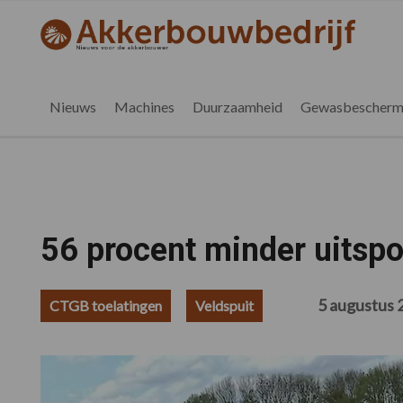
Spring
Door
Spring
Spring
naar
naar
naar
naar
akkerbouwbedrijf.be
Nieuws
de
de
de
de
hoofdnavigatie
hoofd
eerste
voettekst
voor
inhoud
sidebar
de
Nieuws
Machines
Duurzaamheid
Gewasbescherm
vlaamse
akkerbouwer
56 procent minder uitspo
5 augustus 
CTGB toelatingen
Veldspuit