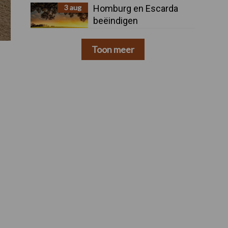
3 aug
Homburg en Escarda
beëindigen
samenwerking
Toon meer