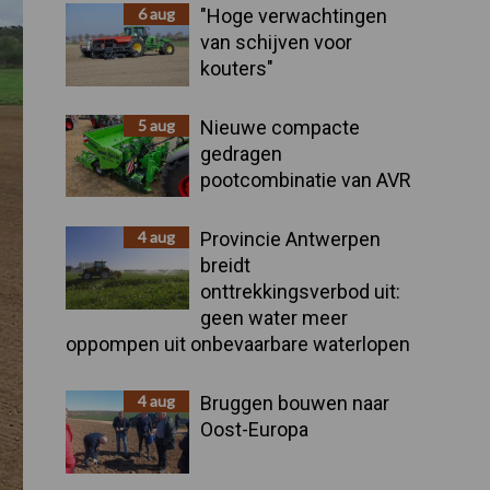
Sidebar
6 aug
"Hoge verwachtingen
van schijven voor
kouters"
5 aug
Nieuwe compacte
gedragen
pootcombinatie van AVR
4 aug
Provincie Antwerpen
breidt
onttrekkingsverbod uit:
geen water meer
oppompen uit onbevaarbare waterlopen
4 aug
Bruggen bouwen naar
Oost-Europa