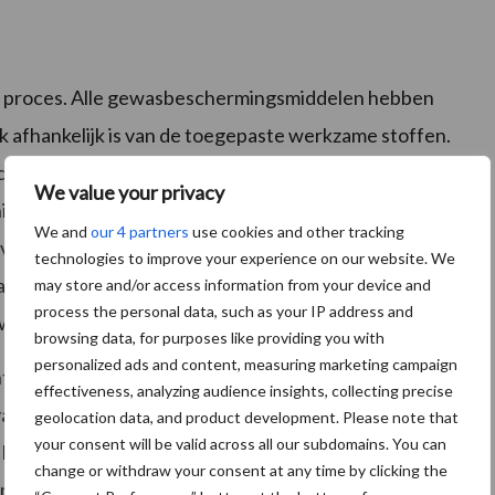
ch proces. Alle gewasbeschermingsmiddelen hebben
k afhankelijk is van de toegepaste werkzame stoffen.
c-waarde (bodemabsorptiecoëfficiënt). Dit is een
We value your privacy
isch materiaal. Middelen die makkelijk inspoelen in de
We and
our 4 partners
use cookies and other tracking
ervlaktewater, hebben een goede wateroplosbaarheid,
technologies to improve your experience on our website. We
an een stof met een matige Koc-waarde is
may store and/or access information from your device and
process the personal data, such as your IP address and
 gewasbeschermingsmiddelen wordt toegepast.
browsing data, for purposes like providing you with
personalized ads and content, measuring marketing campaign
ol zijn drie verschillende toepassingen vergeleken.
effectiveness, analyzing audience insights, collecting precise
van de werkzame stof dimethenamide-P, en een
geolocation data, and product development. Please note that
your consent will be valid across all our subdomains. You can
ieruit blijkt dat in het opgevangen water, na
change or withdraw your consent at any time by clicking the
tura, de hoeveelheid werkzame stof in het water is