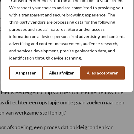
“Consent Preferences” button at the bottom of your screen.
We respect your choices and are committed to providing you
hte van geen behandeling met Captura (zie foto). Dit
with a transparent and secure browsing experience. The
aardoor er minder uitspoeling optreedt naar de
third-party vendors are processing data for the following
Koc-middelen. Het is zonde dat zoveel middelen niet
purposes and special features: Store and/or access
information on a device, personalized advertising and content,
ewas. Door een bodembinder toe te dienen, voorkom je
advertising and content measurement, audience research,
van Captura.
and services development, precise geolocation data, and
identification through device scanning.
Aanpassen
Alles afwijzen
Alles accepteren
dat een middel per definitie druk legt op het milieu.
 “Het is een eigenschap van de stof. Het vertelt wat de
was dit echter een opstapje om te gaan zoeken naar een
 van werkzame stoffen bij.”
oor afspoeling, een proces dat op kleigronden kan