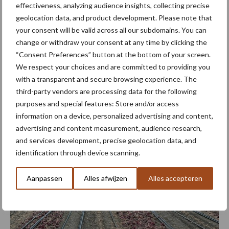
van de rug vallen.” Daarom worden de slangen tijdens het rooien
effectiveness, analyzing audience insights, collecting precise
verwijderd. Dat vraagt soms om een diepere afstelling van de
geolocation data, and product development. Please note that
your consent will be valid across all our subdomains. You can
rooimachine, waardoor meer grond wordt meegenomen.
change or withdraw your consent at any time by clicking the
Daarnaast zorgt het frequente irrigeren ervoor dat de bodem
“Consent Preferences” button at the bottom of your screen.
gedurende de zomer relatief vochtig blijft. “De structuur van de
We respect your choices and are committed to providing you
grond is daardoor niet altijd optimaal. In het najaar ben je met
with a transparent and secure browsing experience. The
rooien wat kwetsbaarder.” De eerste jaren verliep het
third-party vendors are processing data for the following
verwijderen van de slangen moeizaam, maar ook hier ziet Havinga
purposes and special features: Store and/or access
verbetering sinds de overstap naar teelt op ruggen.
information on a device, personalized advertising and content,
advertising and content measurement, audience research,
and services development, precise geolocation data, and
identification through device scanning.
Aanpassen
Alles afwijzen
Alles accepteren