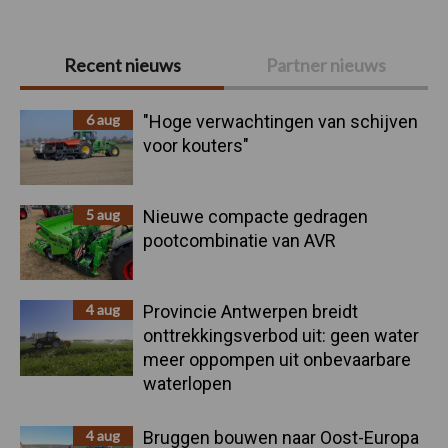
Primaire
Recent nieuws
Partner nieuws
Sidebar
6 aug
"Hoge verwachtingen van schijven
voor kouters"
5 aug
Nieuwe compacte gedragen
pootcombinatie van AVR
4 aug
Provincie Antwerpen breidt
onttrekkingsverbod uit: geen water
meer oppompen uit onbevaarbare
waterlopen
4 aug
Bruggen bouwen naar Oost-Europa