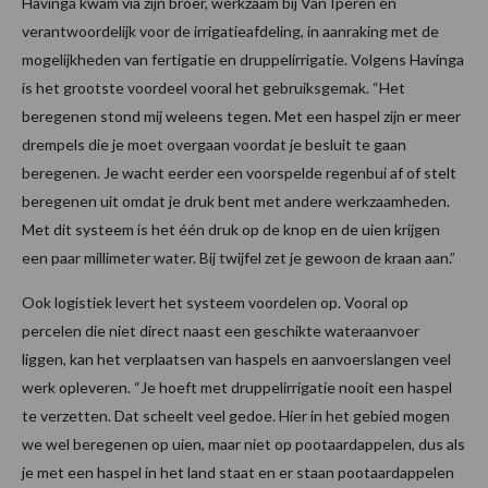
Havinga kwam via zijn broer, werkzaam bij Van Iperen en
verantwoordelijk voor de irrigatieafdeling, in aanraking met de
mogelijkheden van fertigatie en druppelirrigatie. Volgens Havinga
is het grootste voordeel vooral het gebruiksgemak. “Het
beregenen stond mij weleens tegen. Met een haspel zijn er meer
drempels die je moet overgaan voordat je besluit te gaan
beregenen. Je wacht eerder een voorspelde regenbui af of stelt
beregenen uit omdat je druk bent met andere werkzaamheden.
Met dit systeem is het één druk op de knop en de uien krijgen
een paar millimeter water. Bij twijfel zet je gewoon de kraan aan.”
Ook logistiek levert het systeem voordelen op. Vooral op
percelen die niet direct naast een geschikte wateraanvoer
liggen, kan het verplaatsen van haspels en aanvoerslangen veel
werk opleveren. “Je hoeft met druppelirrigatie nooit een haspel
te verzetten. Dat scheelt veel gedoe. Hier in het gebied mogen
we wel beregenen op uien, maar niet op pootaardappelen, dus als
je met een haspel in het land staat en er staan pootaardappelen