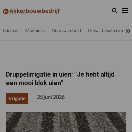
Spring
Door
Spring
Spring
naar
naar
naar
naar
Zoeken...
Zoek
akkerbouwbedrijf.be
Nieuws
de
de
de
de
hoofdnavigatie
hoofd
eerste
voettekst
voor
inhoud
sidebar
de
Nieuws
Machines
Duurzaamheid
Gewasbescherming
vlaamse
akkerbouwer
Druppelirrigatie in uien: “Je hebt altijd
een mooi blok uien”
25 juni 2026
Irrigatie