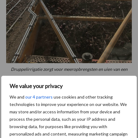
Druppelirrigatie zorgt voor meeropbrengsten en uien van een
betere kwaliteit.
We value your privacy
Uitdagingen bij de oogst
We and
our 4 partners
use cookies and other tracking
technologies to improve your experience on our website. We
De grootste uitdaging ziet Havinga momenteel nog bij het
may store and/or access information from your device and
verwijderen van de slangen. Idealiter worden deze vóór de oogst
process the personal data, such as your IP address and
uit het perceel gehaald, maar dat blijkt in de praktijk lastig. “Als je
browsing data, for purposes like providing you with
de slang eruit trekt, neem je vaak loof mee. Dan kunnen de uien
personalized ads and content, measuring marketing campaign