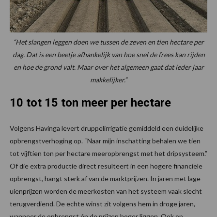
“Het slangen leggen doen we tussen de zeven en tien hectare per
dag. Dat is een beetje afhankelijk van hoe snel de frees kan rijden
en hoe de grond valt. Maar over het algemeen gaat dat ieder jaar
makkelijker.”
10 tot 15 ton meer per hectare
Volgens Havinga levert druppelirrigatie gemiddeld een duidelijke
opbrengstverhoging op. “Naar mijn inschatting behalen we tien
tot vijftien ton per hectare meeropbrengst met het dripsysteem.”
Of die extra productie direct resulteert in een hogere financiële
opbrengst, hangt sterk af van de marktprijzen. In jaren met lage
uienprijzen worden de meerkosten van het systeem vaak slecht
terugverdiend. De echte winst zit volgens hem in droge jaren,
wanneer de opbrengst én de prijzen hoger liggen. Ook op