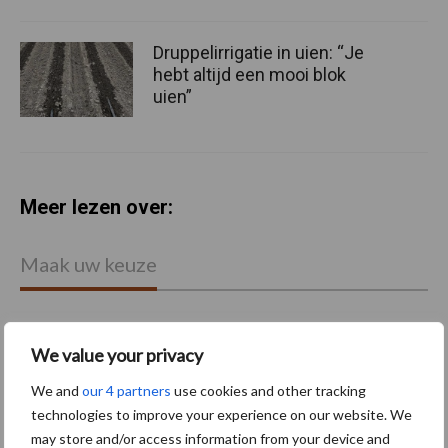
Druppelirrigatie in uien: “Je
hebt altijd een mooi blok
uien”
Meer lezen over:
Maak uw keuze
We value your privacy
Machines
Duurzaamheid
We and
our 4 partners
use cookies and other tracking
technologies to improve your experience on our website. We
may store and/or access information from your device and