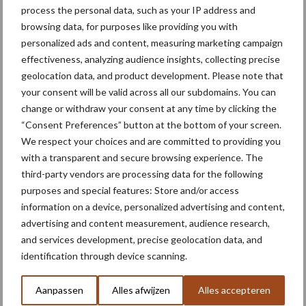
process the personal data, such as your IP address and
browsing data, for purposes like providing you with
Toon meer
personalized ads and content, measuring marketing campaign
effectiveness, analyzing audience insights, collecting precise
geolocation data, and product development. Please note that
your consent will be valid across all our subdomains. You can
Primaire
Recent nieuws
Partner nieuws
change or withdraw your consent at any time by clicking the
Sidebar
“Consent Preferences” button at the bottom of your screen.
We respect your choices and are committed to providing you
10 aug
Tot 5 ton per wiel om
with a transparent and secure browsing experience. The
ondergrondverdichting te beperken
third-party vendors are processing data for the following
purposes and special features: Store and/or access
information on a device, personalized advertising and content,
6 aug
"Hoge verwachtingen van schijven
advertising and content measurement, audience research,
voor kouters"
and services development, precise geolocation data, and
identification through device scanning.
5 aug
Nieuwe compacte gedragen
Aanpassen
Alles afwijzen
Alles accepteren
pootcombinatie van AVR