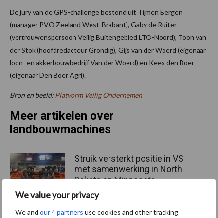
De jury van de GPS-challenge bestond uit Tijmen Bergen
(manager PVO Zeeland West-Brabant), Gaby de Ruiter
(vertrouwenspersoon Veilig Buitengebied LTO-Noord), Toon van
der Stok (hoofdredacteur Grondig), Gijs van der Woerd (eigenaar
loon- en akkerbouwbedrijf Van der Woerd) en Kees den Boer
(eigenaar Den Boer Agri).
Bron en beeld:
Platvorm Veilig Ondernemen
Meer artikelen over
landbouwmachines
Struik versterkt positie in VS
met samenwerking in North
Dakota en Minnesota
We value your privacy
We and
our 4 partners
use cookies and other tracking