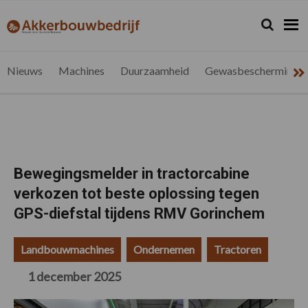
Spring
Door
Spring
Spring
naar
naar
naar
naar
Zoeken...
Zoek
akkerbouwbedrijf.be
Nieuws
de
de
de
de
hoofdnavigatie
hoofd
eerste
voettekst
voor
inhoud
sidebar
de
Nieuws
Machines
Duurzaamheid
Gewasbescherming
vlaamse
akkerbouwer
Bewegingsmelder in tractorcabine
verkozen tot beste oplossing tegen
GPS-diefstal tijdens RMV Gorinchem
Landbouwmachines
Ondernemen
Tractoren
1 december 2025