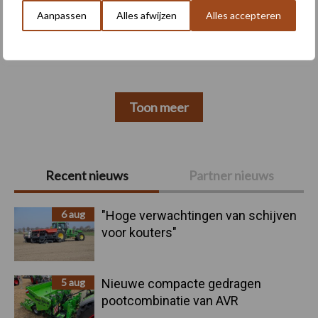
Aanpassen
Alles afwijzen
Alles accepteren
Machines
Duurzaamheid
Toon meer
Primaire
Recent nieuws
Partner nieuws
Sidebar
6 aug
"Hoge verwachtingen van schijven
voor kouters"
5 aug
Nieuwe compacte gedragen
pootcombinatie van AVR