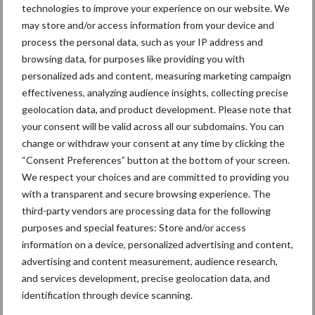
VGR Equipments uit de
technologies to improve your experience on our website. We
startblokken
may store and/or access information from your device and
process the personal data, such as your IP address and
browsing data, for purposes like providing you with
personalized ads and content, measuring marketing campaign
effectiveness, analyzing audience insights, collecting precise
Onze test van de Massey
geolocation data, and product development. Please note that
Ferguson 8S Xtra met
your consent will be valid across all our subdomains. You can
verbeterd comfort en
change or withdraw your consent at any time by clicking the
efficiëntie
“Consent Preferences” button at the bottom of your screen.
We respect your choices and are committed to providing you
with a transparent and secure browsing experience. The
Meer lezen over:
third-party vendors are processing data for the following
purposes and special features: Store and/or access
information on a device, personalized advertising and content,
Maak uw keuze
advertising and content measurement, audience research,
and services development, precise geolocation data, and
identification through device scanning.