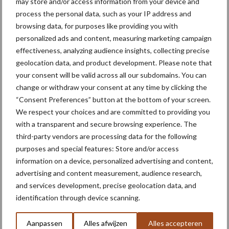
may store and/or access information from your device and
process the personal data, such as your IP address and
browsing data, for purposes like providing you with
personalized ads and content, measuring marketing campaign
Toon meer
effectiveness, analyzing audience insights, collecting precise
geolocation data, and product development. Please note that
your consent will be valid across all our subdomains. You can
Primaire
change or withdraw your consent at any time by clicking the
Recent nieuws
Partner nieuws
“Consent Preferences” button at the bottom of your screen.
Sidebar
We respect your choices and are committed to providing you
6 aug
"Hoge verwachtingen van schijven
with a transparent and secure browsing experience. The
voor kouters"
third-party vendors are processing data for the following
purposes and special features: Store and/or access
information on a device, personalized advertising and content,
5 aug
Nieuwe compacte gedragen
advertising and content measurement, audience research,
pootcombinatie van AVR
and services development, precise geolocation data, and
identification through device scanning.
4 aug
Provincie Antwerpen breidt
Aanpassen
Alles afwijzen
Alles accepteren