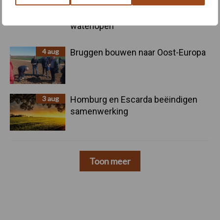
onttrekkingsverbod uit: geen water
meer oppompen uit onbevaarbare
waterlopen
4 aug
Bruggen bouwen naar Oost-Europa
3 aug
Homburg en Escarda beëindigen
samenwerking
Toon meer