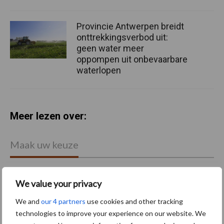
Provincie Antwerpen breidt
onttrekkingsverbod uit:
geen water meer
oppompen uit onbevaarbare
waterlopen
Meer lezen over:
Maak uw keuze
We value your privacy
We and
our 4 partners
use cookies and other tracking
Machines
Duurzaamheid
technologies to improve your experience on our website. We