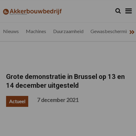
Spring
Door
Spring
Spring
naar
naar
naar
naar
Zoeken...
Zoek
akkerbouwbedrijf.be
Nieuws
de
de
de
de
hoofdnavigatie
hoofd
eerste
voettekst
voor
inhoud
sidebar
de
Nieuws
Machines
Duurzaamheid
Gewasbescherming
vlaamse
akkerbouwer
Grote demonstratie in Brussel op 13 en
14 december uitgesteld
7 december 2021
Actueel